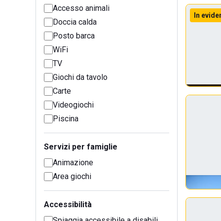
Accesso animali
In evide
Doccia calda
Posto barca
WiFi
TV
Giochi da tavolo
Carte
Videogiochi
Piscina
Servizi per famiglie
Animazione
Area giochi
Accessibilità
Spiaggia accessibile a disabili