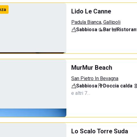
nza
Lido Le Canne
Padula Bianca, Gallipoli
Sabbiosa
·
Bar
·
Ristoran
MurMur Beach
San Pietro In Bevagna
Sabbiosa
·
Doccia calda
·
e altri 7…
Lo Scalo Torre Suda