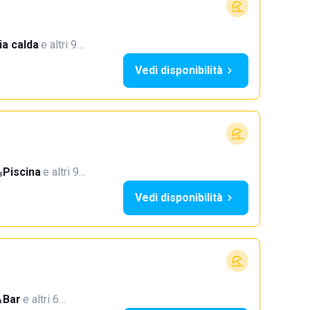
a calda
·
e altri 9…
Vedi disponibilità
Piscina
·
e altri 9…
Vedi disponibilità
Bar
·
e altri 6…