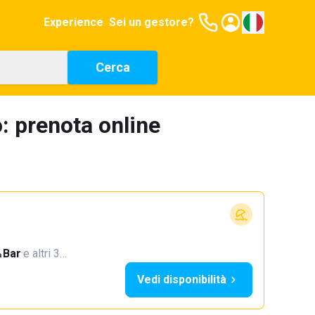
Experience
Sei un gestore?
Cerca
: prenota online
Bar
·
e altri 3…
Vedi disponibilità