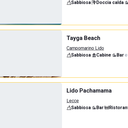
Sabbiosa
·
Doccia calda
·
Tayga Beach
Campomarino Lido
Sabbiosa
·
Cabine
·
Bar
·
e
Lido Pachamama
Lecce
Sabbiosa
·
Bar
·
Ristoran