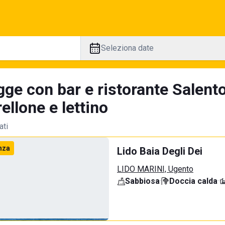
Seleziona date
ge con bar e ristorante Salento
llone e lettino
ati
nza
Lido Baia Degli Dei
LIDO MARINI, Ugento
Sabbiosa
·
Doccia calda
·