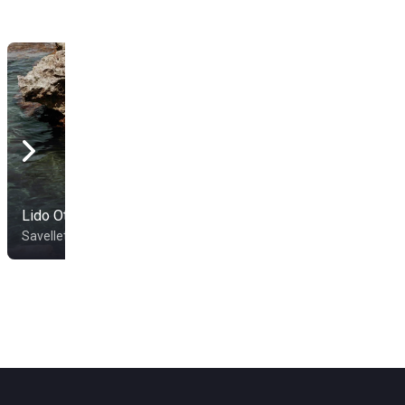
Lido Ottagono
Santa Lucia Beach
Savelletri
Brindisi