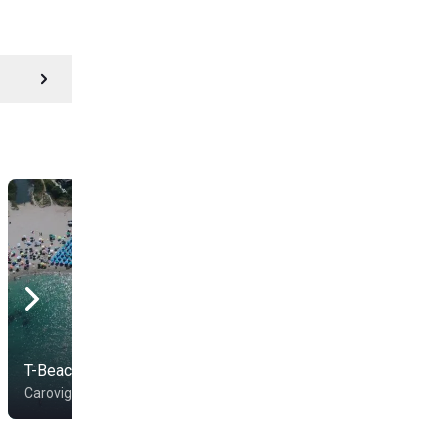
Torqueda Beach Lido
T-Beach Mezzaluna
Pantanagianni
Carovigno
Carovigno