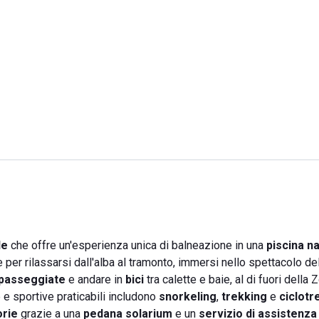
le
che offre un'esperienza unica di balneazione in una
piscina n
le per rilassarsi dall'alba al tramonto, immersi nello spettacolo del
 passeggiate
e andare in
bici
tra calette e baie, al di fuori della 
e e sportive praticabili includono
snorkeling
,
trekking
e
ciclotr
orie
grazie a una
pedana solarium
e un
servizio di assistenza