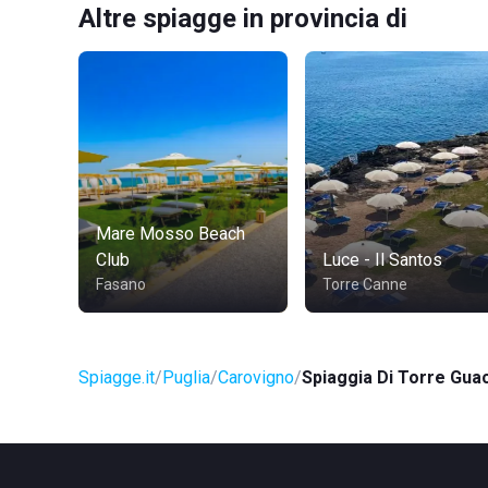
Altre spiagge in provincia di
Mare Mosso Beach
Club
Luce - Il Santos
Fasano
Torre Canne
Spiagge.it
Puglia
Carovigno
Spiaggia Di Torre Gua