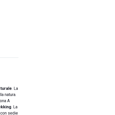
aturale
. La
la natura.
Zona A
ekking
. La
con sedie