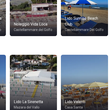
a
Lido Sunrise Beach
Noleggio Vida Loca
Club
o
Castellammare del Golfo
Castellammare Del Golfo
Lido La Sirenetta
Lido Valenti
Mazara del Vallo
Casa Santa