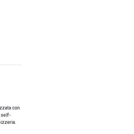
izzata con
 self-
pizzeria.