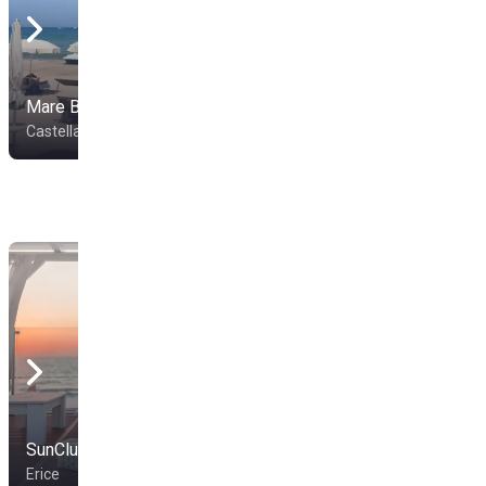
Mare Blu
Lido Dies Vacuus
Castellammare del Golfo
Castellammare del Golfo
SunClub
Lido Marausa
Erice
Trapani