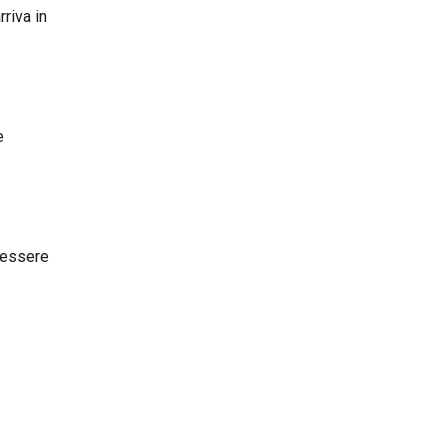
rriva in
e
ò essere