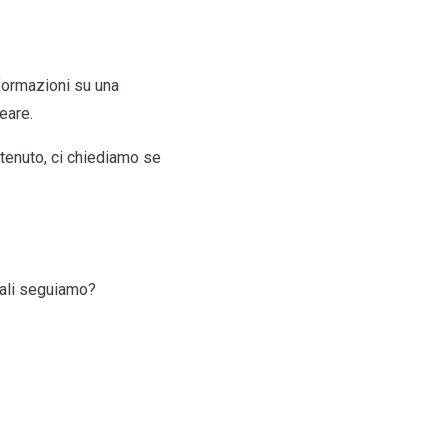
nformazioni su una
eare.
ntenuto, ci chiediamo se
iali seguiamo?