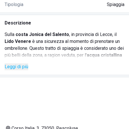
Tipologia
Spiaggia
Descrizione
Sulla
costa Jonica del Salento
, in provincia di Lecce, il
Lido Venere
è una sicurezza al momento di prenotare un
ombrellone. Questo tratto di spiaggia è considerato uno dei
più belli della zona, a ragion veduta, per l'
acqua cristallina
dai bassi fondali e la dorata sabbia finissima sulla quale
Leggi di più
prendere il sole. Questo Lido fornisce ai clienti una vasta
gamma di servizi.
SERVIZI
Un ombrellone affiancato da due lettini per adulti (più
altri eventuali per bambini) e una cassetta di sicurezza
Utilizzo degli spogliatoi, delle docce e dei servizi
Corso Italia, 3, 73050, Pescoluse