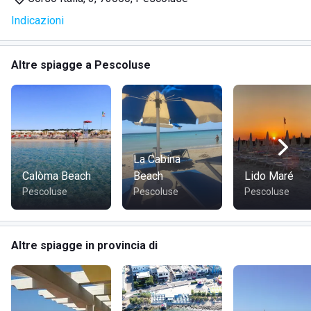
igienici
Indicazioni
Noleggio teli mare con un piccolo sovrapprezzo
(5€/giorno)
Sedie Job adatte a persone con disabilità
Altre spiagge a Pescoluse
Ristorazione con servizio self service e ristorante à la
carte attivo a pranzo
Pizzeria, braceria e cene direttamente sulla spiaggia
disponibili la sera
Possibilità di celebrare cerimonie con annesso servizio
di catering
La Cabina
Calòma Beach
Beach
Lido Maré
Pescoluse
Pescoluse
Pescoluse
DOVE SI TROVA LIDO VENERE
Lo stabilimento si trova a
Posto Vecchio - Marina di
Altre spiagge in provincia di
Salve
in provincia di Lecce, Puglia. Questa località è
rinomata per le sue spettacolari viste sul mare e la
meravigliosa atmosfera costiera che offre ai suoi visitatori
un'esperienza balneare unica e rilassante.