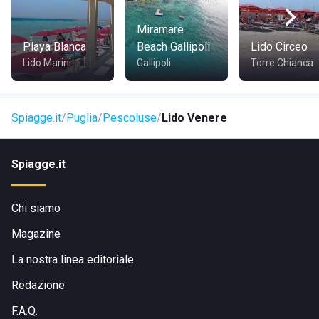
Miramare
COME RAGGIUNGERE LIDO VENERE
Playa Blanca
Beach Gallipoli
Lido Circeo
Lido Marini
Gallipoli
Torre Chianca
Lo stabilimento può essere raggiunto comodamente sia in
macchina che in moto. Si trova in una posizione facilmente
accessibile anche per chi proviene dai paesi limitrofi,
Spiagge.it
Puglia
Pescoluse
Lido Venere
rendendolo una destinazione popolare per turisti e
residenti locali.
Spiagge.it
Chi siamo
Magazine
La nostra linea editoriale
Redazione
F.A.Q.