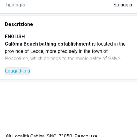
Tipologia
Spiaggia
Descrizione
ENGLISH
Calòma Beach bathing establishment
is located in the
province of Lecce, more precisely in the town of
Pescoluse, which belongs to the municipality of Salve.
Situated in the southern part of Salento, this beach resort
Leggi di più
captivates visitors with its golden sandy beach and crystal-
clear sea with deep blue hues. Calòma Beach offers
numerous services to ensure a relaxing and entertaining
experience for all guests.
SERVICES
Kitesurfing courses
Boat excursions
SUP and canoe rental
Località Cabina, SNC, 73050, Pescoluse