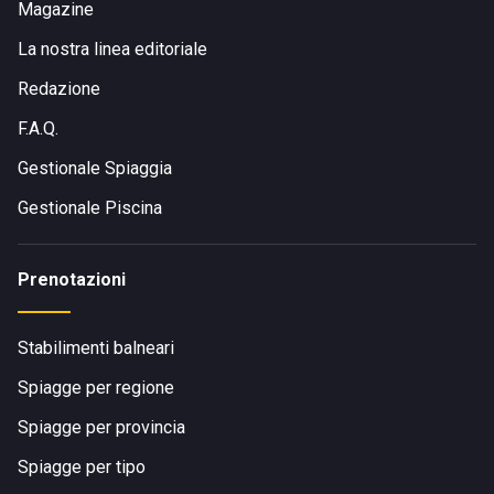
Magazine
viaggio di circa un'ora da Lecce. La posizione è facilmente
La nostra linea editoriale
accessibile e ben collegata, rendendo semplice l'arrivo per
chi proviene dai principali centri della regione pugliese.
Redazione
Visita il sito di
Calòma Beach
F.A.Q.
Gestionale Spiaggia
Gestionale Piscina
Prenotazioni
Stabilimenti balneari
Spiagge per regione
Spiagge per provincia
Spiagge per tipo