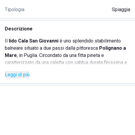
Tipologia
Spiaggia
Descrizione
Il
lido Cala San Giovanni
è uno splendido stabilimento
balneare situato a due passi dalla pittoresca
Polignano a
Mare
, in Puglia. Circondato da una fitta pineta e
caratterizzato da una caletta con sabbia dorata finissima e
grotte scavate nella falesia, il lido offre un ambiente
Leggi di più
suggestivo e rilassante. Polignano a Mare è stata insignita
del titolo di spiaggia
Bandiera Blu
per 15 anni consecutivi,
grazie alla pulizia delle acque e ai servizi completi offerti.
Lo stabilimento dispone di una terrazza panoramica
ombreggiata, perfetta per ammirare le bellezze naturali e
godere di pranzi all'aperto. Per chi preferisce evitare la
sabbia, è disponibile uno spazio attrezzato con lettini tra
gli scogli e la macchia mediterranea.