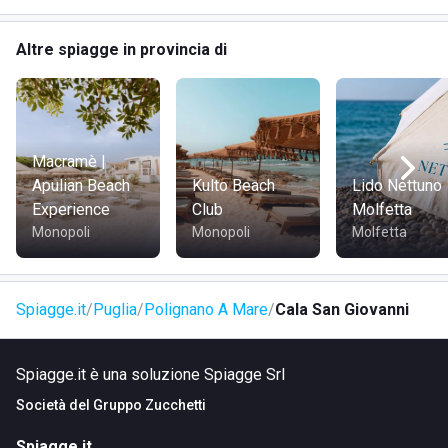
DOVE SI TROVA LIDO CALA SAN GIOVANNI
Altre spiagge in provincia di
La spiaggia si trova nei pressi di Polignano a Mare, in
provincia di Bari, nella splendida regione della Puglia.
Questa località è celebre per i suoi panorami mozzafiato e
la vicinanza a rinomate destinazioni turistiche.
Macramè |
Apulian Beach
Kulto Beach
Lido Nettuno
Experience
Club
Molfetta
COME RAGGIUNGERE LIDO CALA SAN GIOVANNI
Monopoli
Monopoli
Molfetta
Lo stabilimento è facilmente raggiungibile sia in macchina
che in moto. La sua posizione comoda lo rende un punto
Spiagge.it
Puglia
Polignano A Mare
Cala San Giovanni
d'accesso ideale per chi desidera esplorare le bellezze
della costa pugliese.
Spiagge.it è una soluzione Spiagge Srl
Società del
Gruppo Zucchetti
Spiagge.it