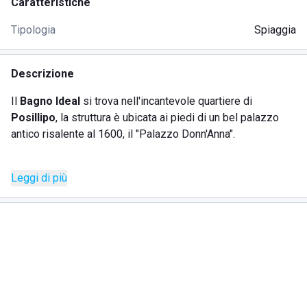
Caratteristiche
Tipologia
Spiaggia
Descrizione
Il
Bagno Ideal
si trova nell'incantevole quartiere di
Posillipo
, la struttura è ubicata ai piedi di un bel palazzo
antico risalente al 1600, il "Palazzo Donn'Anna".
Lo stabilimento balneare è una
struttura storica
nata negli
Leggi di più
anni trenta ed offre relax e divertimento ad adulti e bambini
in tutta sicurezza. Il
Bagno Ideal
si trova praticamente nella
città di Napoli ed quindi facilmente accessibile da tutti.
Splendida la
spiaggia
, in
sabbia vulcanica
, attrezzata con
tutti i comfort dalla quale si può godere la
vista del
maestoso vulcano Vesuvio
.
Il fiore all'occhiello della struttura è la
terrazza
con la sua