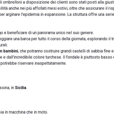
li ombrelloni a disposizione dei clienti sono stati posti alla gius
illità anche nei più affollati mesi estivi, oltre che assicurare il ri
r arginare l'epidemia in espansione. La struttura offre una serie 
largo e beneficiare di un panorama unico nel suo genere.
ggiare una barca per tutto il corso della giornata, esplorando il tr
rali.
n bambini
, che potranno costruire grandi castelli di sabbia fine e
e e dall'incredibile colore turchese. Il fondale è piuttosto basso
re potrebbe riservare inaspettatamente.
ssina, in
Sicilia
.
a in macchina che in moto.