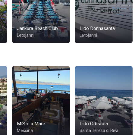
Jankura Beach Club
Lido Donnasanta
Letojanni
Letojanni
s
MiStò a Mare
Lido Odissea
Messina
Santa Teresa di Riva