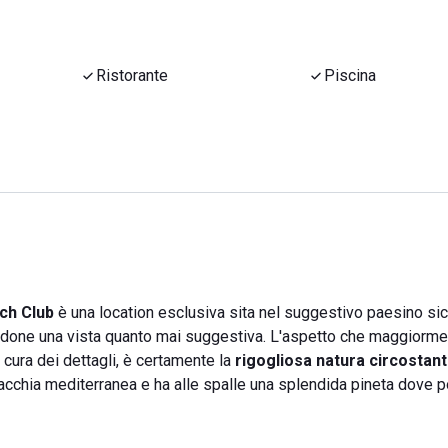
Ristorante
Piscina
ch Club
è una location esclusiva sita nel suggestivo paesino sici
ndone una vista quanto mai suggestiva. L'aspetto che maggiorm
a cura dei dettagli, è certamente la
rigogliosa natura circostan
macchia mediterranea e ha alle spalle una splendida pineta dove p