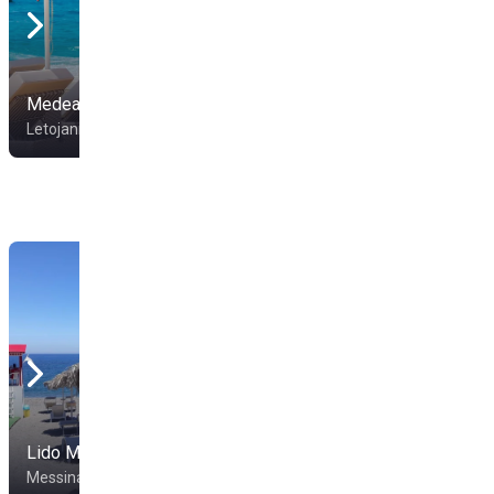
Medea Beach Club
Movida Beach
Letojanni
Letojanni
Lido Maracaibo
Lido Terramatta
Messina
Alì Terme