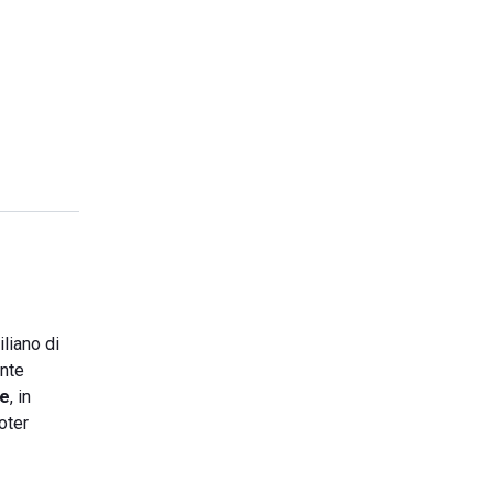
liano di
ente
te
, in
oter