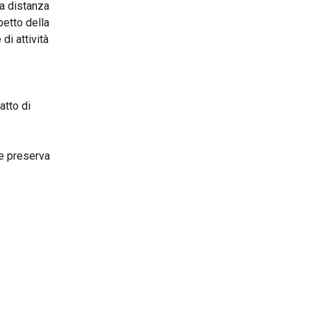
ta distanza
spetto della
di attività
atto di
 e preserva