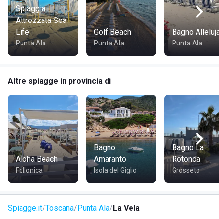
vi manchi mai un sorriso.
Spiaggia
Attrezzata Sea
Vi Aspettiamo.
Life
Golf Beach
Bagno Alleluj
Punta Ala
Punta Ala
Punta Ala
DOVE SI TROVA LA VELA
Lo stabilimento si trova nella località di Punta Ala, a qualche
Altre spiagge in provincia di
chilometro di distanza da Grosseto, in Toscana.
COME RAGGIUNGERE LA VELA
Lo stabilimento può essere raggiunto comodamente sia in
macchina che in moto.
Bagno
Bagno La
Aloha Beach
Amaranto
Rotonda
Follonica
Isola del Giglio
Grosseto
Spiagge.it
Toscana
Punta Ala
La Vela