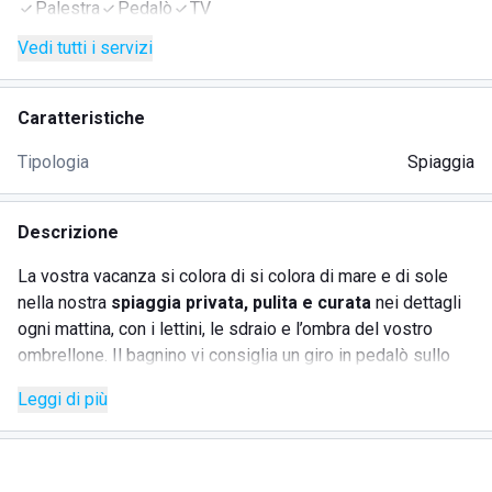
Palestra
Pedalò
TV
Vedi tutti i servizi
Caratteristiche
Tipologia
Spiaggia
Descrizione
La vostra vacanza si colora di si colora di mare e di sole
nella nostra
spiaggia privata, pulita e curata
nei dettagli
ogni mattina, con i lettini, le sdraio e l’ombra del vostro
ombrellone. Il bagnino vi consiglia un giro in pedalò sullo
splendido mare, o se preferite una vogata sulle nostre
Leggi di più
tavole a remi e, per mantenervi in forma, l’energica
animazione vi farà ballare sulla spiaggia con giochi ed
Acqua Gym.
Nello stabilimento è presente l'
Area Prato Pineta
, un'area