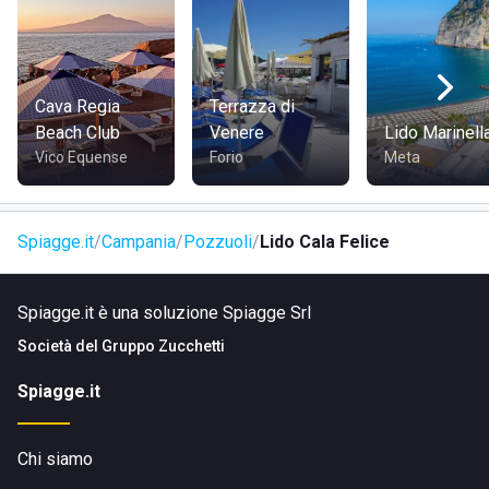
Si può accedere allo stabilimento tramite il
lungomare
,
dunque si trova nelle vicinanze del centro abitato;
facilmente raggiungibile a piedi, in bicicletta, in auto o con i
Cava Regia
Terrazza di
mezzi pubblici.
Beach Club
Venere
Lido Marinell
Vico Equense
Forio
Meta
Spiagge.it
Campania
Pozzuoli
Lido Cala Felice
Spiagge.it è una soluzione Spiagge Srl
Società del
Gruppo Zucchetti
Spiagge.it
Chi siamo