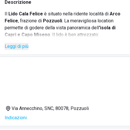
Descrizione
Il
Lido Cala Felice
è situato nella ridente località di
Arco
Felice
, frazione di
Pozzuoli
. La meravigliosa location
permette di godere della vista panoramica dell
'isola di
Capri e Capo Miseno
. Il lido è ben attrezzato:
Leggi di più
docce fredde gratuite
docce calde a gettoni
ampie cabine spogliatoio
area giochi per bambini
servizio bar
tavola calda
Una comoda veranda in legno con sedie da regista
permette di consumare bevande e pasti al riparo dalla
Via Annecchino, SNC, 80078, Pozzuoli
calura estiva.
Indicazioni
La direzione ha inoltre migliorato la gestione degli spazi,