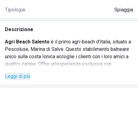
Tipologia
Spiaggia
Descrizione
Agri Beach Salento
è il primo agri-beach d’Italia, situato a
Pescoluse, Marina di Salve. Questo stabilimento balneare
unico sulla costa Ionica accoglie i clienti con i loro amici a
quattro zampe. Offre un'esperienza esclusiva con
ombrelloni, lettini e gazebo sia in spiaggia che sul prato
Leggi di più
fronte mare. Lo spazio è diviso tra una zona per i clienti con
animali e una per coloro che non ne possiedono. Per chi
ama combinare relax e attività fisica, Agri Beach Salento
dispone di una vasta area verde con un campo da volley,
soccer e altri giochi, un'area Wi-Fi, angolo bookcrossing e
un piccolo shop con prodotti locali.
SERVIZI