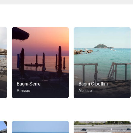
Bagni Serre
Bagni Cipollini
Alassio
Alassio