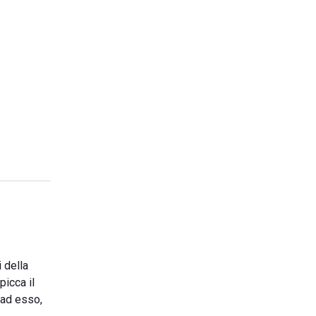
i della
picca il
o ad esso,