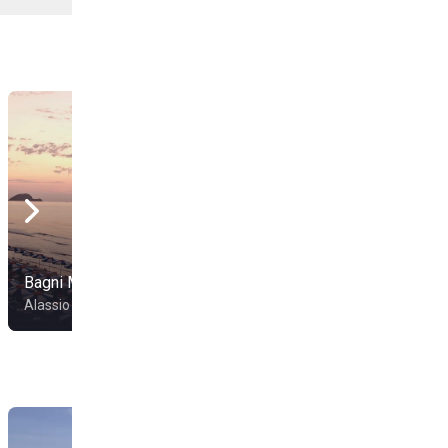
Bagni Manin
Bagni Marco
Alassio
Alassio