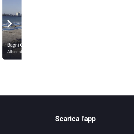
Bagni Colombo
Bagni Nilo
Albissola Marina
Savona
Scarica l'app