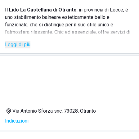
Il
Lido La Castellana
di
Otranto
, in provincia di Lecce, è
uno stabilimento balneare esteticamente bello e
funzionale, che si distingue per il suo stile unico e
l'atmosfera rilassante. Chic ed essenziale, offre servizi di
alta qualità che garantiscono una permanenza piacevole e
Leggi di più
sicura. La spiaggia, ben attrezzata, propone ombrelloni,
lettini, sdraio, cabine e docce con acqua calda. Su richiesta,
è disponibile il noleggio di teli e foutà in fibra naturale. Lo
stabilimento è attento alla tutela ambientale, utilizzando
materiali eco compatibili per preservare l'habitat
incontaminato circostante.
SERVIZI
Via Antonio Sforza snc, 73028, Otranto
Postazioni distanziate
Indicazioni
Servizio di pulizia quotidiano
Noleggio lettini, ombrelloni e sdraio
Cabine