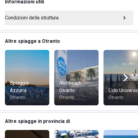
Informazioni utili
Docce con acqua calda
Noleggio teli e foutà
Condizioni della struttura
Organizzazione brunch o apericena
Ristorante con specialità di pesce e piatti tipici
Prenotazione online
Altre spiagge a Otranto
DOVE SI TROVA LIDO LA CASTELLANA
Il Lido La Castellana si trova a Otranto, in provincia di
Lecce, presso Via Antonio Sforza. Otranto è nota per la sua
bellezza paesaggistica e culturale, rendendola una meta di
Spiaggia
Abil beach -
riferimento per gli amanti del mare e della natura. La zona è
Azzurra
Otranto
Lido Univers
famosa per le acque limpide e la lussureggiante
Otranto
Otranto
Otranto
vegetazione.
COME RAGGIUNGERE LIDO LA CASTELLANA
Altre spiagge in provincia di
Il Lido La Castellana è situato sulla costa di Otranto, in Via
Antonio Sforza. È facilmente raggiungibile dal centro di