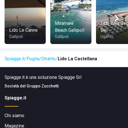
Otranto, a breve distanza da punti di interesse della città.
La sua posizione strategica consente un comodo accesso
per chi soggiorna nella zona circostante.
Miramare
Lido Baia Deg
Lido Le Canne
Beach Gallipoli
Dei
Gallipoli
Gallipoli
Ugento
Spiagge.it
Puglia
Otranto
Lido La Castellana
Spiagge.it è una soluzione Spiagge Srl
Società del
Gruppo Zucchetti
Spiagge.it
Chi siamo
Magazine