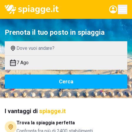
Prenota il tuo posto in spiaggia
Dove vuoi andare?
7 Ago
Cerca
I vantaggi di
spiagge.it
Trova la spiaggia perfetta
Confronta fra più di 2400 stabilimenti