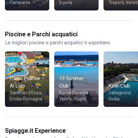
Campania
Liguria
Treporti, Venet
Piscine e Parchi acquatici
Le migliori piscine e parchi acquatici ti aspettano
Parco Piscine
19 Summer
Al Lido
Club
Kiran Club
San Polo d'Enza,
Santa Cesarea
Caltagirone,
Emilia-Romagna
Terme, Puglia
Sicilia
Spiagge.it Experience