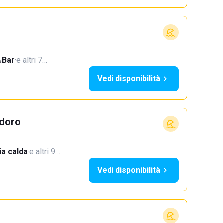
Bar
·
e altri 7…
Vedi disponibilità
doro
a calda
·
e altri 9…
Vedi disponibilità