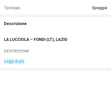
Tipologia
Spiaggia
Descrizione
LA LUCCIOLA – FONDI (LT), LAZIO
DESCRIZIONE
Leggi di più
La Lucciola si trova a Fondi (LT), lungo Via Flacca. Una
posizione pratica per chi desidera trascorrere la giornata in
zona, con un punto di riferimento semplice e immediato da
raggiungere.
SERVIZI