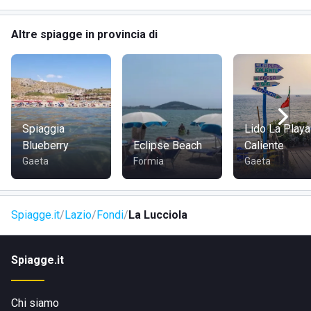
Altre spiagge in provincia di
Spiaggia
Lido La Playa
Blueberry
Eclipse Beach
Caliente
Gaeta
Formia
Gaeta
Spiagge.it
Lazio
Fondi
La Lucciola
Spiagge.it
Chi siamo