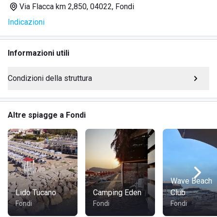
Via Flacca km 2,850, 04022, Fondi
lettini
Indicazioni
ombrelloni
bar/ristorante
eventi
Informazioni utili
DOVE SI TROVA
Condizioni della struttura
Via Flacca, Fondi (LT)
Altre spiagge a Fondi
COME RAGGIUNGERE
Inserisci l’indirizzo Via Flacca, km 2,950, 04022 Fondi LT
nel navigatore.
Wave Beach
Lido Tucano
Camping Eden
Club
Fondi
Fondi
Fondi