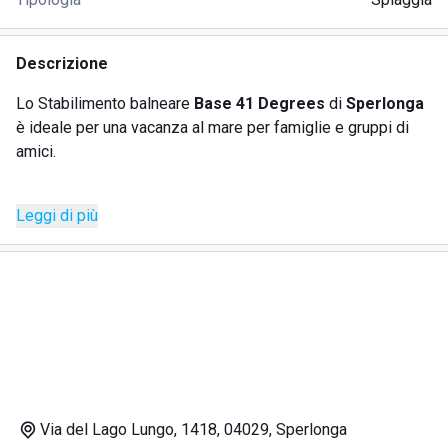
Descrizione
Lo Stabilimento balneare
Base 41 Degrees
di
Sperlonga
è ideale per una vacanza al mare per famiglie e gruppi di
amici.
Le sue spiagge sono sabbiose e dorate e il
mare è
Leggi di più
limpido
e raramente mosso, data l'ampia costa della zona
circostante. Il lido non ha nulla da invidiare alle spiagge
californiane: mare a perdita d'occhio, verde pianura alle
spalle,
numerosi servizi in loco
.
Sicuramente adatta a
vacanze in famiglia
, I bambini
possono divertirsi con l'
animazione
o l'
area giochi
,
mentre i genitori possono cimentarsi nei vari corsi messi a
disposizione di tutti. La struttura garantisce infatti numerosi
Via del Lago Lungo, 1418, 04029, Sperlonga
servizi, tra cui