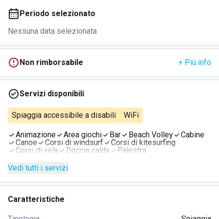
Periodo selezionato
Nessuna data selezionata
Non rimborsabile
+ Più info
Servizi disponibili
Spiaggia accessibile a disabili
WiFi
Animazione
Area giochi
Bar
Beach Volley
Cabine
Canoe
Corsi di windsurf
Corsi di kitesurfing
Corsi di vela
Doccia calda
Palestra
Vedi tutti i servizi
Caratteristiche
Tipologia
Spiaggia