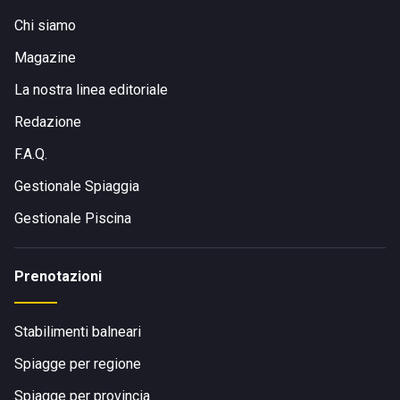
Vi si arriva in auto da Roma o da Napoli tramite l'A1 e la E45
Chi siamo
o in treno da tutte le principali stazioni d'Italia.
Magazine
La nostra linea editoriale
Redazione
F.A.Q.
Gestionale Spiaggia
Gestionale Piscina
Prenotazioni
Stabilimenti balneari
Spiagge per regione
Spiagge per provincia