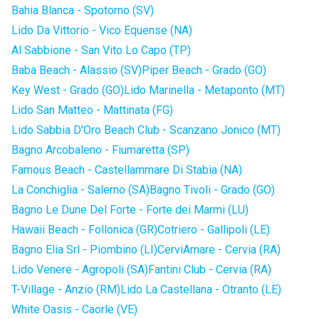
Bahia Blanca - Spotorno (SV)
Lido Da Vittorio - Vico Equense (NA)
Al Sabbione - San Vito Lo Capo (TP)
Baba Beach - Alassio (SV)
Piper Beach - Grado (GO)
Key West - Grado (GO)
Lido Marinella - Metaponto (MT)
Lido San Matteo - Mattinata (FG)
Lido Sabbia D'Oro Beach Club - Scanzano Jonico (MT)
Bagno Arcobaleno - Fiumaretta (SP)
Famous Beach - Castellammare Di Stabia (NA)
La Conchiglia - Salerno (SA)
Bagno Tivoli - Grado (GO)
Bagno Le Dune Del Forte - Forte dei Marmi (LU)
Hawaii Beach - Follonica (GR)
Cotriero - Gallipoli (LE)
Bagno Elia Srl - Piombino (LI)
CerviAmare - Cervia (RA)
Lido Venere - Agropoli (SA)
Fantini Club - Cervia (RA)
T-Village - Anzio (RM)
Lido La Castellana - Otranto (LE)
White Oasis - Caorle (VE)