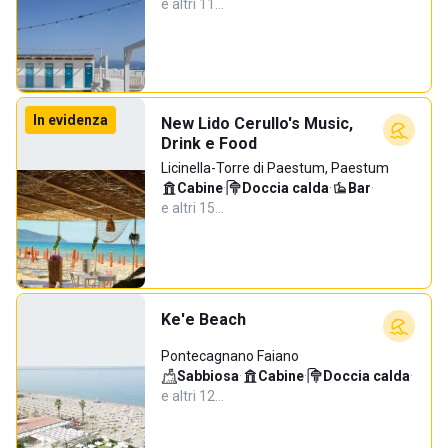
e altri 11…
In evidenza
New Lido Cerullo's Music,
Drink e Food
Licinella-Torre di Paestum, Paestum
Cabine
·
Doccia calda
·
Bar
·
e altri 15…
Ke'e Beach
Pontecagnano Faiano
Sabbiosa
·
Cabine
·
Doccia calda
·
e altri 12…