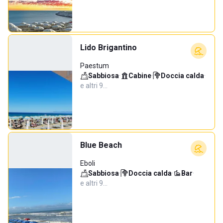
Lido Brigantino
Paestum
Sabbiosa
·
Cabine
·
Doccia calda
·
e altri 9…
Blue Beach
Eboli
Sabbiosa
·
Doccia calda
·
Bar
·
e altri 9…