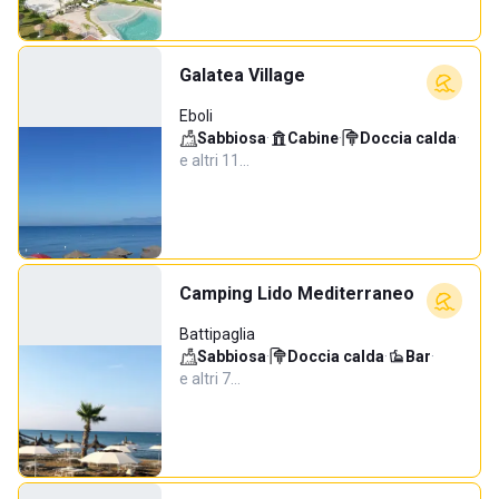
Galatea Village
Eboli
Sabbiosa
·
Cabine
·
Doccia calda
·
e altri 11…
Camping Lido Mediterraneo
Battipaglia
Sabbiosa
·
Doccia calda
·
Bar
·
e altri 7…