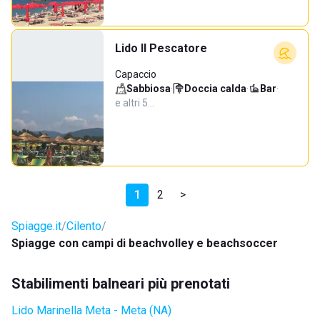
Lido Il Pescatore
Capaccio
Sabbiosa
·
Doccia calda
·
Bar
·
e altri 5…
1
2
>
Spiagge.it
Cilento
Spiagge con campi di beachvolley e beachsoccer
Stabilimenti balneari più prenotati
Lido Marinella Meta - Meta (NA)