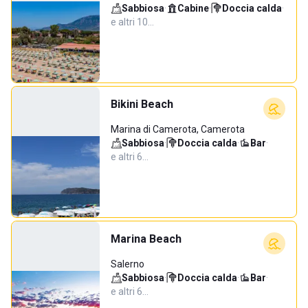
Sabbiosa
·
Cabine
·
Doccia calda
·
e altri 10…
Bikini Beach
Marina di Camerota, Camerota
Sabbiosa
·
Doccia calda
·
Bar
·
e altri 6…
Marina Beach
Salerno
Sabbiosa
·
Doccia calda
·
Bar
·
e altri 6…