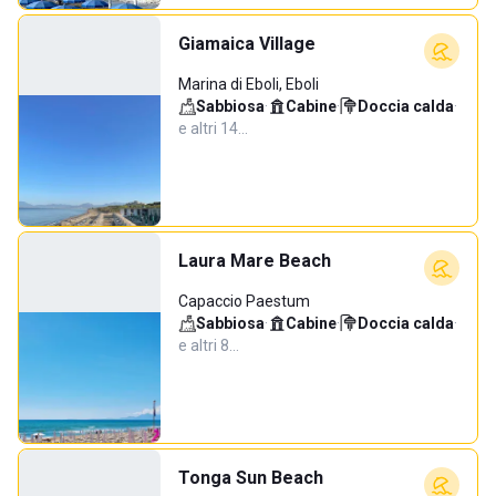
Giamaica Village
Marina di Eboli, Eboli
Sabbiosa
·
Cabine
·
Doccia calda
·
e altri 14…
Laura Mare Beach
Capaccio Paestum
Sabbiosa
·
Cabine
·
Doccia calda
·
e altri 8…
Tonga Sun Beach