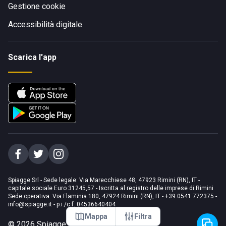
Gestione cookie
Accessibilità digitale
Scarica l'app
Spiagge Srl - Sede legale: Via Marecchiese 48, 47923 Rimini (RN), IT -
capitale sociale Euro 31245,57 - Iscritta al registro delle imprese di Rimini
Sede operativa: Via Flaminia 180, 47924 Rimini (RN), IT
-
+39 0541 772375
-
info@spiagge.it
- p.i./c.f. 04536640404
Mappa
Filtra
©
2026
Spiagge Srl. Tutti i diritti riservati.