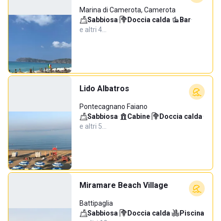
Marina di Camerota, Camerota
Sabbiosa
·
Doccia calda
·
Bar
·
e altri 4…
Lido Albatros
Pontecagnano Faiano
Sabbiosa
·
Cabine
·
Doccia calda
·
e altri 5…
Miramare Beach Village
Battipaglia
Sabbiosa
·
Doccia calda
·
Piscina