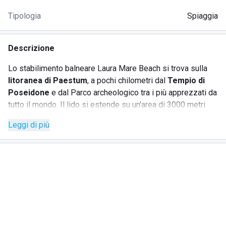
Tipologia
Spiaggia
Descrizione
Lo stabilimento balneare Laura Mare Beach si trova sulla
litoranea di Paestum
, a pochi chilometri dal
Tempio di
Poseidone
e dal Parco archeologico tra i più apprezzati da
tutto il mondo. Il lido si estende su un'area di 3000 metri
quadri ed è stato ristrutturato di recente in funzione
green,
Leggi di più
riducendo l'impatto ambientale e recuperando le
aree
verdi
del territorio.
Tra i servizi offerti, il lido offre:
uno snack bar per consumazione di panini, bibite e
bevande;
una sala ristorante esclusiva all'aperto;
noleggio di ombrelloni, sedie e lettini;
doccia calda e cabine spogliatoio;