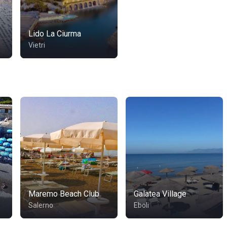
Lido La Ciurma
Vietri
Maremo Beach Club
Galatea Village
Salerno
Eboli