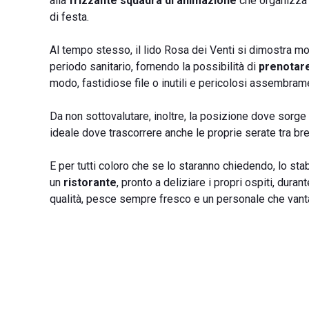
alla
frizzante squadra di animazione
che organizza g
di festa.
Al tempo stesso, il lido Rosa dei Venti si dimostra mo
periodo sanitario, fornendo la possibilità di
prenotare
modo, fastidiose file o inutili e pericolosi assembrame
Da non sottovalutare, inoltre, la posizione dove sorge
ideale dove trascorrere anche le proprie serate tra br
E per tutti coloro che se lo staranno chiedendo, lo st
un
ristorante
, pronto a deliziare i propri ospiti, dura
qualità, pesce sempre fresco e un personale che vanta