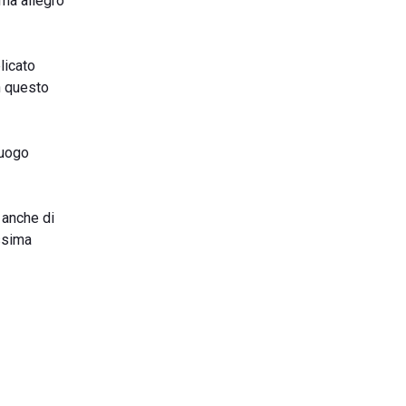
ima allegro
licato
in questo
luogo
 anche di
issima