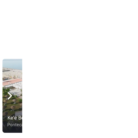
Camping Lido
Ke'e Beach
Mediterraneo
Pontecagnano Faiano
Battipaglia