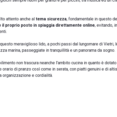
iochi sempre nuovi per grandi e per piccini, tra musica ed un cl
lto attento anche al
tema sicurezza
, fondamentale in questo de
 il proprio posto in spiaggia direttamente online
, evitando, 
nti.
 questo meraviglioso lido, a pochi passi dal lungomare di Vietri, 
ezza marina, passeggiate in tranquillità e un panorama da sogno.
abilimento non trascura neanche l'ambito cucina in quanto è dotato
nte orario di pranzo così come in serata, con piatti genuini e di alt
 organizzazione e cordialità.