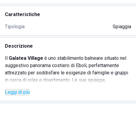
Caratteristiche
Tipologia
Spiaggia
Descrizione
Il
Galatea Village
è uno stabilimento balneare situato nel
suggestivo panorama costiero di Eboli, perfettamente
attrezzato per soddisfare le esigenze di famiglie e gruppi
in cerca di relax e divertimento. Le sue spiagge,
equipaggiate con ogni comfort possibile, offrono lettini e
Leggi di più
ombrelloni per il massimo relax sotto il caldo sole
mediterraneo. La struttura vanta inoltre, docce comode,
cabine spogliatoio spaziose e un presidio di primo
soccorso per garantire la sicurezza degli ospiti durante il
soggiorno.