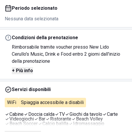
Periodo selezionato
Nessuna data selezionata
Condizioni della prenotazione
Rimborsabile tramite voucher presso New Lido
Cerullo's Music, Drink e Food entro 2 giorni dall'inizio
della prenotazione
+ Più info
Servizi disponibili
WiFi
Spiaggia accessibile a disabili
Cabine
Doccia calda
TV
Giochi da tavolo
Carte
Videogiochi
Bar
Ristorante
Beach Volley
Beach Soccer
Calcio balilla
Idromassaggio
Animazione
Area giochi