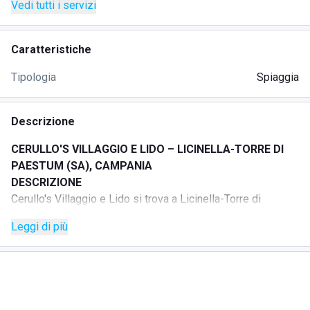
Vedi tutti i servizi
Caratteristiche
Tipologia
Spiaggia
Descrizione
CERULLO'S VILLAGGIO E LIDO – LICINELLA-TORRE DI
PAESTUM (SA), CAMPANIA
DESCRIZIONE
Cerullo's Villaggio e Lido si trova a Licinella-Torre di
Paestum, in una posizione ideale per vivere il mare tra
Leggi di più
relax, divertimento e servizi dedicati a tutte le età.
La struttura è pensata per accogliere famiglie, coppie e
gruppi di amici, offrendo spazi attrezzati e un ambiente
curato e accogliente.
Tra momenti di relax sotto l’ombrellone e attività ricreative,