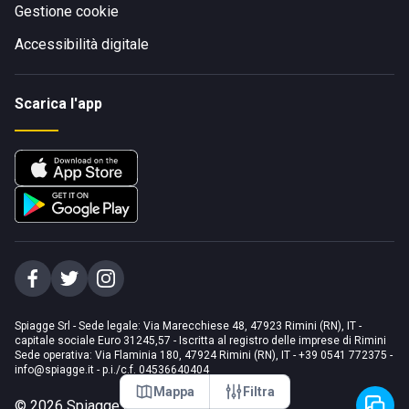
Gestione cookie
Accessibilità digitale
Scarica l'app
Spiagge Srl - Sede legale: Via Marecchiese 48, 47923 Rimini (RN), IT -
capitale sociale Euro 31245,57 - Iscritta al registro delle imprese di Rimini
Sede operativa: Via Flaminia 180, 47924 Rimini (RN), IT
-
+39 0541 772375
-
info@spiagge.it
- p.i./c.f. 04536640404
Mappa
Filtra
©
2026
Spiagge Srl. Tutti i diritti riservati.