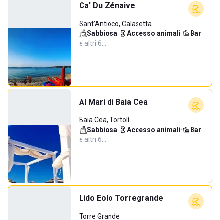
Ca' Du Zénaive
Sant'Antioco, Calasetta
Sabbiosa
·
Accesso animali
·
Bar
·
e altri 6…
Al Mari di Baia Cea
Baia Cea, Tortolì
Sabbiosa
·
Accesso animali
·
Bar
·
e altri 6…
Lido Eolo Torregrande
Torre Grande