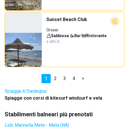
Sunset Beach Club
Orosei
Sabbiosa
·
Bar
·
Ristorante
·
e altri 6…
1
2
3
4
>
Spiagge.it
Sardegna
Spiagge con corsi di kitesurf windsurf e vela
Stabilimenti balneari più prenotati
Lido Marinella Meta - Meta (NA)