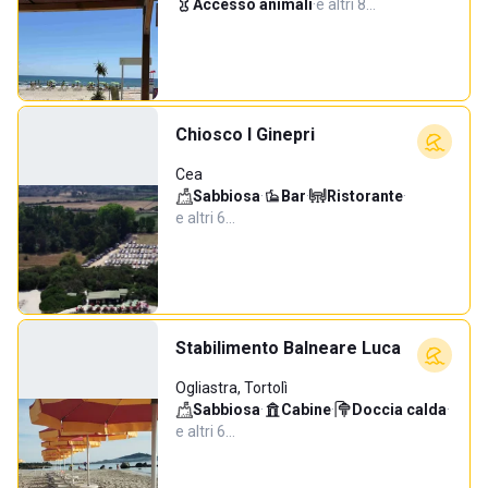
Accesso animali
·
e altri 8…
Chiosco I Ginepri
Cea
Sabbiosa
·
Bar
·
Ristorante
·
e altri 6…
Stabilimento Balneare Luca
Ogliastra, Tortolì
Sabbiosa
·
Cabine
·
Doccia calda
·
e altri 6…