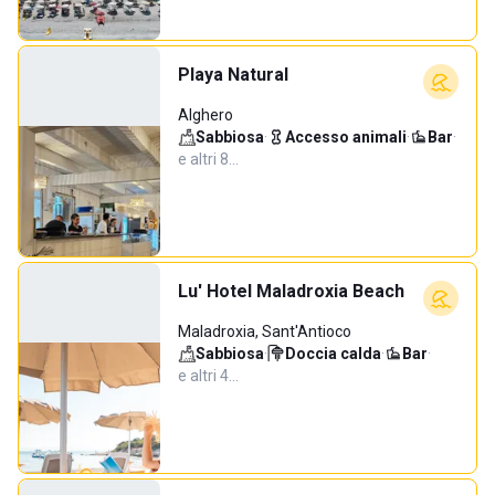
Playa Natural
Alghero
Sabbiosa
·
Accesso animali
·
Bar
·
e altri 8…
Lu' Hotel Maladroxia Beach
Maladroxia, Sant'Antioco
Sabbiosa
·
Doccia calda
·
Bar
·
e altri 4…