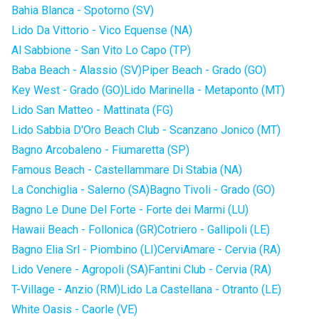
Bahia Blanca - Spotorno (SV)
Lido Da Vittorio - Vico Equense (NA)
Al Sabbione - San Vito Lo Capo (TP)
Baba Beach - Alassio (SV)
Piper Beach - Grado (GO)
Key West - Grado (GO)
Lido Marinella - Metaponto (MT)
Lido San Matteo - Mattinata (FG)
Lido Sabbia D'Oro Beach Club - Scanzano Jonico (MT)
Bagno Arcobaleno - Fiumaretta (SP)
Famous Beach - Castellammare Di Stabia (NA)
La Conchiglia - Salerno (SA)
Bagno Tivoli - Grado (GO)
Bagno Le Dune Del Forte - Forte dei Marmi (LU)
Hawaii Beach - Follonica (GR)
Cotriero - Gallipoli (LE)
Bagno Elia Srl - Piombino (LI)
CerviAmare - Cervia (RA)
Lido Venere - Agropoli (SA)
Fantini Club - Cervia (RA)
T-Village - Anzio (RM)
Lido La Castellana - Otranto (LE)
White Oasis - Caorle (VE)