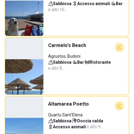
Sabbiosa
·
Accesso animali
·
Bar
·
e altri 10…
Carmelo's Beach
Agrustos, Budoni
Sabbiosa
·
Bar
·
Ristorante
·
e altri 8…
Altamarea Poetto
Quartu Sant'Elena
Sabbiosa
·
Doccia calda
·
Accesso animali
·
e altri 9…