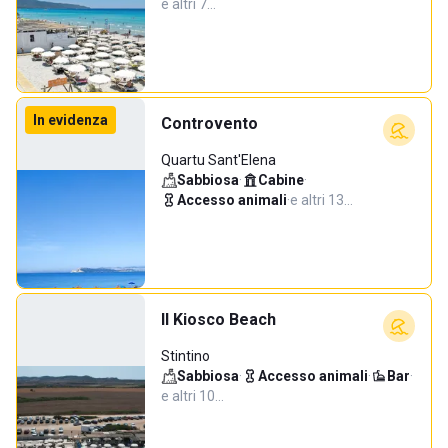
e altri 7…
In evidenza
Controvento
Quartu Sant'Elena
Sabbiosa
·
Cabine
·
Accesso animali
·
e altri 13…
Il Kiosco Beach
Stintino
Sabbiosa
·
Accesso animali
·
Bar
·
e altri 10…