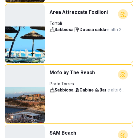
Area Attrezzata Foxilioni
Tortolì
Sabbiosa
·
Doccia calda
·
e altri 2…
Mofo by The Beach
Porto Torres
Sabbiosa
·
Cabine
·
Bar
·
e altri 6…
SAM Beach