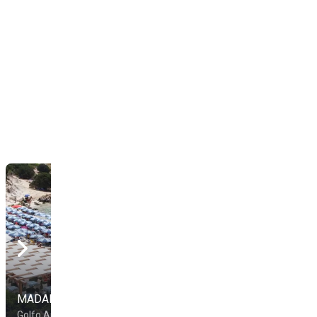
MADALUBE
Lido Sardegna
Golfo Aranci
Sassari