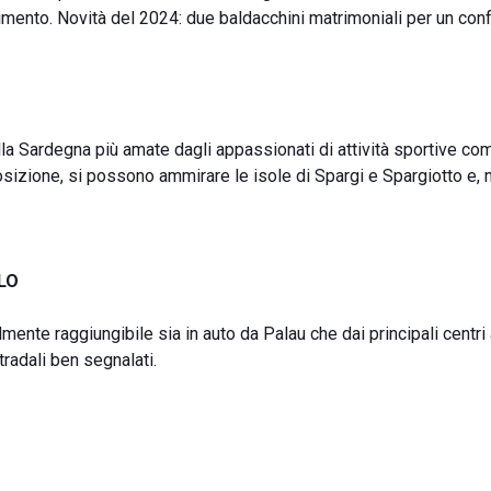
timento. Novità del 2024: due baldacchini matrimoniali per un conf
ella Sardegna più amate dagli appassionati di attività sportive co
osizione, si possono ammirare le isole di Spargi e Spargiotto e, 
LO
ilmente raggiungibile sia in auto da Palau che dai principali centri 
radali ben segnalati.