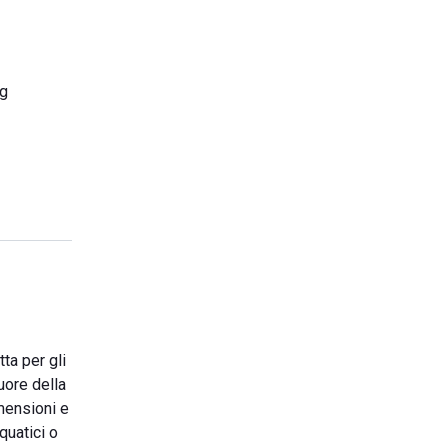
ng
tta per gli
uore della
mensioni e
quatici o