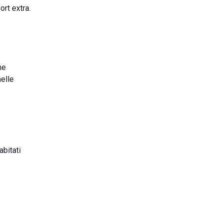
ort extra.
me
nelle
abitati