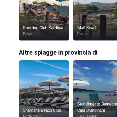
Sporting Club Sardinia
Malì Beach
Palau
Palau
Altre spiagge in provincia di
Stabilimento Balnear
Shardana Beach Club
Cala Brandinchi
Porto Cervo
San Teodoro