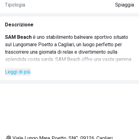
Tipologia
Spiaggia
Descrizione
SAM Beach
è uno stabilimento balneare sportivo situato
sul Lungomare Poetto a Cagliari, un luogo perfetto per
trascorrere una giornata di relax e divertimento sulla
splendida costa sarda. SAM Beach offre una vasta gamma
di servizi, ideali per chi ama il mare e lo sport. Con il suo
Leggi di più
ambiente accogliente e dinamico, garantisce ai visitatori
momenti di puro svago e relax.
SERVIZI
Noleggio di postazioni con ombrellone, lettini e sedia
regista
Docce e spogliatoio
Viale Lungo Mare Poetto, SNC, 09126, Cagliari