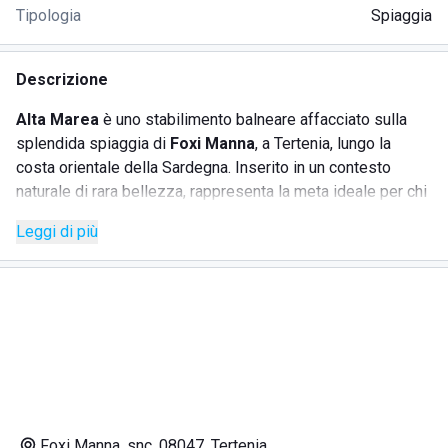
Tipologia
Spiaggia
Descrizione
Alta Marea
è uno stabilimento balneare affacciato sulla
splendida spiaggia di
Foxi Manna
, a Tertenia, lungo la
costa orientale della Sardegna. Inserito in un contesto
naturale di rara bellezza, rappresenta la meta ideale per chi
desidera vivere una giornata di relax tra mare cristallino,
Leggi di più
buon cibo e servizi curati nei minimi dettagli.
Con il suo
chiosco sul mare
, un menù vario che soddisfa
ogni gusto e cocktail preparati con maestria, Alta Marea è
molto più di un semplice lido: è un angolo di paradiso dove
comfort e ospitalità si incontrano. Lo staff è gentile e
preparato, l’ambiente è ordinato e accogliente, perfetto per
famiglie, coppie e gruppi di amici.
Foxi Manna, snc, 08047, Tertenia