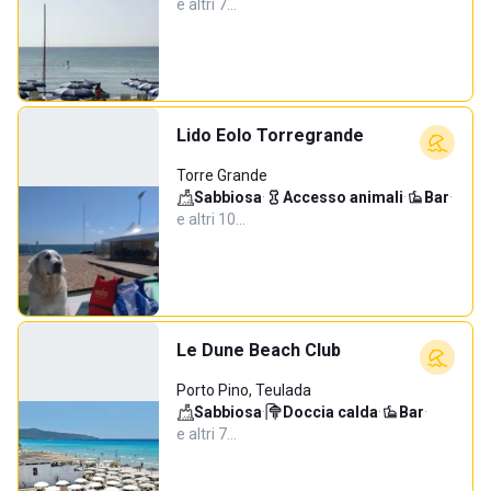
e altri 7…
Lido Eolo Torregrande
Torre Grande
Sabbiosa
·
Accesso animali
·
Bar
·
e altri 10…
Le Dune Beach Club
Porto Pino, Teulada
Sabbiosa
·
Doccia calda
·
Bar
·
e altri 7…