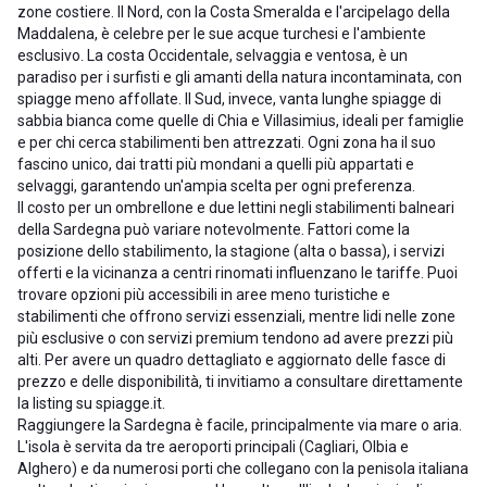
zone costiere. Il Nord, con la Costa Smeralda e l'arcipelago della
Maddalena, è celebre per le sue acque turchesi e l'ambiente
esclusivo. La costa Occidentale, selvaggia e ventosa, è un
paradiso per i surfisti e gli amanti della natura incontaminata, con
spiagge meno affollate. Il Sud, invece, vanta lunghe spiagge di
sabbia bianca come quelle di Chia e Villasimius, ideali per famiglie
e per chi cerca stabilimenti ben attrezzati. Ogni zona ha il suo
fascino unico, dai tratti più mondani a quelli più appartati e
selvaggi, garantendo un'ampia scelta per ogni preferenza.
Il costo per un ombrellone e due lettini negli stabilimenti balneari
della Sardegna può variare notevolmente. Fattori come la
posizione dello stabilimento, la stagione (alta o bassa), i servizi
offerti e la vicinanza a centri rinomati influenzano le tariffe. Puoi
trovare opzioni più accessibili in aree meno turistiche e
stabilimenti che offrono servizi essenziali, mentre lidi nelle zone
più esclusive o con servizi premium tendono ad avere prezzi più
alti. Per avere un quadro dettagliato e aggiornato delle fasce di
prezzo e delle disponibilità, ti invitiamo a consultare direttamente
la listing su spiagge.it.
Raggiungere la Sardegna è facile, principalmente via mare o aria.
L'isola è servita da tre aeroporti principali (Cagliari, Olbia e
Alghero) e da numerosi porti che collegano con la penisola italiana