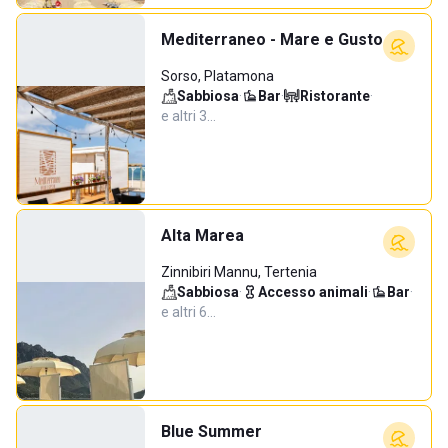
Mediterraneo - Mare e Gusto
Sorso, Platamona
Sabbiosa
·
Bar
·
Ristorante
·
e altri 3…
Alta Marea
Zinnibiri Mannu, Tertenia
Sabbiosa
·
Accesso animali
·
Bar
·
e altri 6…
Blue Summer