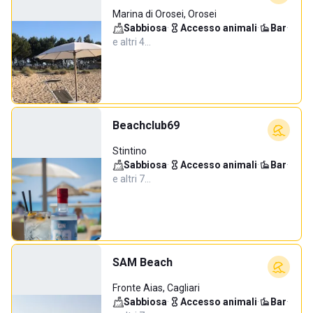
Marina di Orosei, Orosei
Sabbiosa
·
Accesso animali
·
Bar
·
e altri 4…
Beachclub69
Stintino
Sabbiosa
·
Accesso animali
·
Bar
·
e altri 7…
SAM Beach
Fronte Aias, Cagliari
Sabbiosa
·
Accesso animali
·
Bar
·