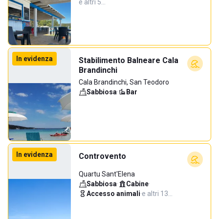
e altri 5…
In evidenza
Stabilimento Balneare Cala
Brandinchi
Cala Brandinchi, San Teodoro
Sabbiosa
·
Bar
In evidenza
Controvento
Quartu Sant'Elena
Sabbiosa
·
Cabine
·
Accesso animali
·
e altri 13…