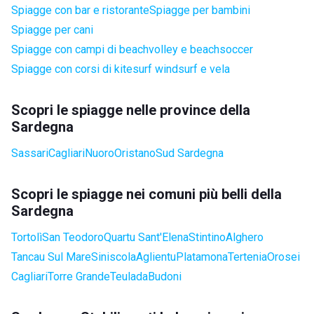
Spiagge con bar e ristorante
Spiagge per bambini
Spiagge per cani
Spiagge con campi di beachvolley e beachsoccer
Spiagge con corsi di kitesurf windsurf e vela
Scopri le spiagge nelle province della
Sardegna
Sassari
Cagliari
Nuoro
Oristano
Sud Sardegna
Scopri le spiagge nei comuni più belli della
Sardegna
Tortolì
San Teodoro
Quartu Sant'Elena
Stintino
Alghero
Tancau Sul Mare
Siniscola
Aglientu
Platamona
Tertenia
Orosei
Cagliari
Torre Grande
Teulada
Budoni