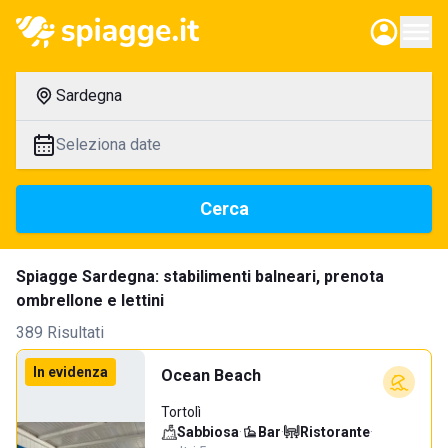
Sardegna
Seleziona date
Cerca
Spiagge Sardegna: stabilimenti balneari, prenota
ombrellone e lettini
389 Risultati
In evidenza
Ocean Beach
Tortolì
Sabbiosa
·
Bar
·
Ristorante
·