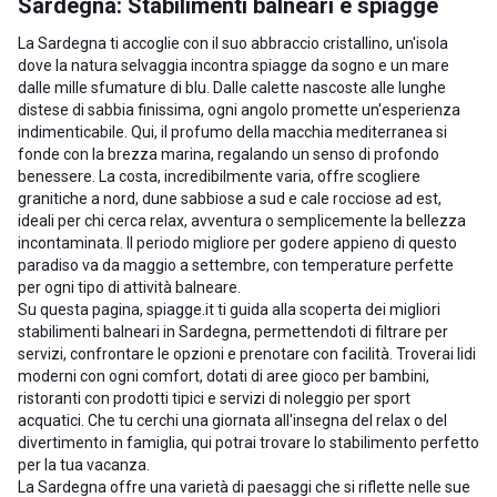
Sardegna: Stabilimenti balneari e spiagge
La Sardegna ti accoglie con il suo abbraccio cristallino, un'isola
dove la natura selvaggia incontra spiagge da sogno e un mare
dalle mille sfumature di blu. Dalle calette nascoste alle lunghe
distese di sabbia finissima, ogni angolo promette un'esperienza
indimenticabile. Qui, il profumo della macchia mediterranea si
fonde con la brezza marina, regalando un senso di profondo
benessere. La costa, incredibilmente varia, offre scogliere
granitiche a nord, dune sabbiose a sud e cale rocciose ad est,
ideali per chi cerca relax, avventura o semplicemente la bellezza
incontaminata. Il periodo migliore per godere appieno di questo
paradiso va da maggio a settembre, con temperature perfette
per ogni tipo di attività balneare.
Su questa pagina, spiagge.it ti guida alla scoperta dei migliori
stabilimenti balneari in Sardegna, permettendoti di filtrare per
servizi, confrontare le opzioni e prenotare con facilità. Troverai lidi
moderni con ogni comfort, dotati di aree gioco per bambini,
ristoranti con prodotti tipici e servizi di noleggio per sport
acquatici. Che tu cerchi una giornata all'insegna del relax o del
divertimento in famiglia, qui potrai trovare lo stabilimento perfetto
per la tua vacanza.
La Sardegna offre una varietà di paesaggi che si riflette nelle sue