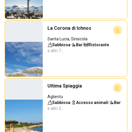
La Corona di Ichnos
Santa Lucia, Siniscola
Sabbiosa
·
Bar
·
Ristorante
·
e altri 7…
Ultima Spiaggia
Aglientu
Sabbiosa
·
Accesso animali
·
Bar
·
e altri 2…