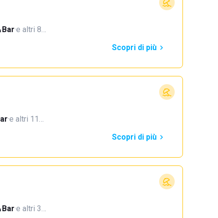
Bar
·
e altri 8…
Scopri di più
ar
·
e altri 11…
Scopri di più
Bar
·
e altri 3…