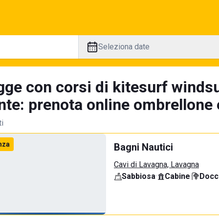
Seleziona date
ge con corsi di kitesurf windsur
te: prenota online ombrellone e
ti
nza
Bagni Nautici
Cavi di Lavagna, Lavagna
Sabbiosa
·
Cabine
·
Docci