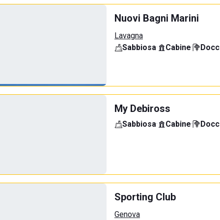
Nuovi Bagni Marini
Lavagna
Sabbiosa
·
Cabine
·
Docci
My Debiross
Sabbiosa
·
Cabine
·
Docci
Sporting Club
Genova