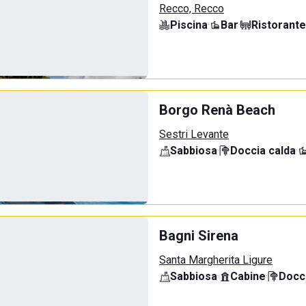
Recco, Recco
Piscina
·
Bar
·
Ristorante
Borgo Renà Beach
Sestri Levante
Sabbiosa
·
Doccia calda
·
Bagni Sirena
Santa Margherita Ligure
Sabbiosa
·
Cabine
·
Docci