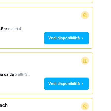
Bar
·
e altri 4…
Vedi disponibilità
a calda
·
e altri 3…
Vedi disponibilità
each