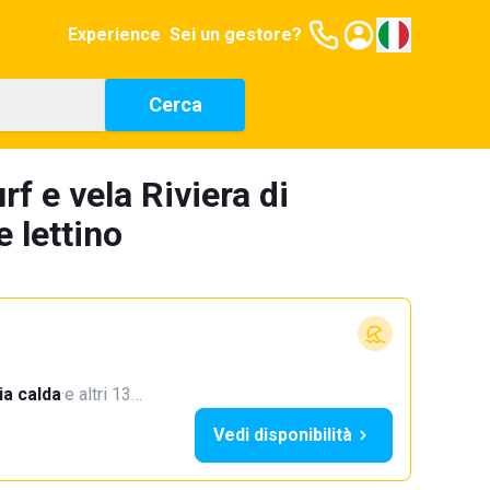
Experience
Sei un gestore?
Cerca
f e vela Riviera di
 lettino
a calda
·
e altri 13…
Vedi disponibilità