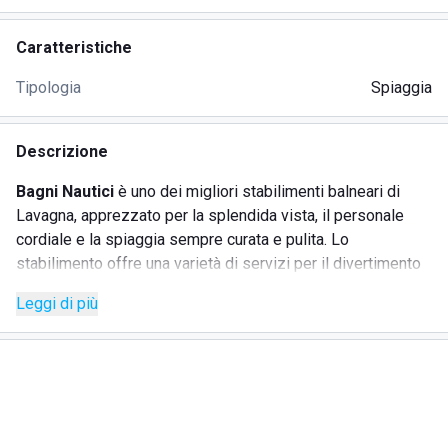
Caratteristiche
Tipologia
Spiaggia
Descrizione
Bagni Nautici
è uno dei migliori stabilimenti balneari di
Lavagna, apprezzato per la splendida vista, il personale
cordiale e la spiaggia sempre curata e pulita. Lo
stabilimento offre una varietà di servizi per il divertimento
e il relax di tutti, tra cui un campo da calcio/volley, un tavolo
Leggi di più
da ping pong e un'area giochi per bambini. È possibile
noleggiare canoe, SUP e una piccola barca a remi. Il
ristorante della struttura propone piatti freschi preparati con
cura, mentre sulla terrazza panoramica gli ospiti possono
sorseggiare un aperitivo al tramonto, immersi in
un'atmosfera unica.