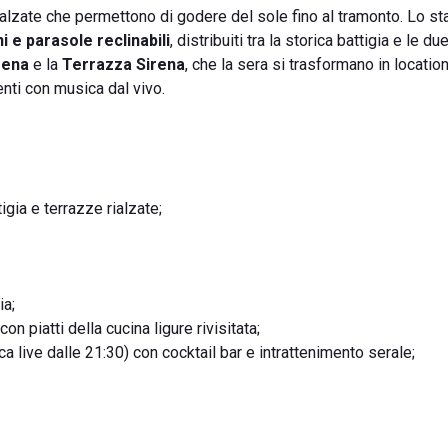
ialzate che permettono di godere del sole fino al tramonto. Lo st
i e parasole reclinabili
, distribuiti tra la storica battigia e le d
rena
e la
Terrazza Sirena
, che la sera si trasformano in locatio
nti con musica dal vivo.
igia e terrazze rialzate;
ia;
 piatti della cucina ligure rivisitata;
a live dalle 21:30) con cocktail bar e intrattenimento serale;