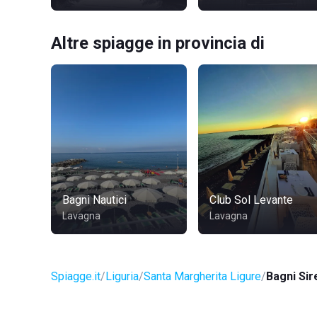
Altre spiagge in provincia di
Bagni Nautici
Club Sol Levante
Lavagna
Lavagna
Spiagge.it
Liguria
Santa Margherita Ligure
Bagni Sir