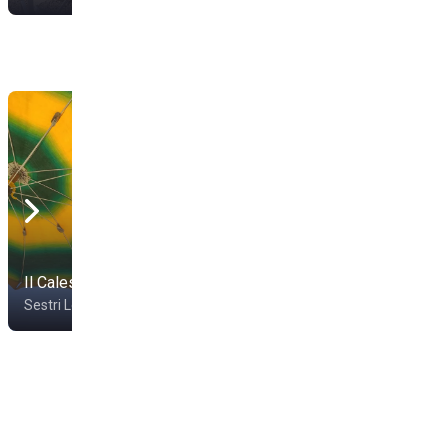
Il Calesse Beach
Jimmy Beach
Sestri Levante
Sestri Levante