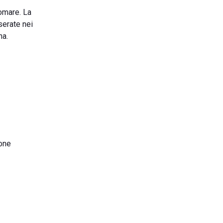
gomare. La
serate nei
na.
ione