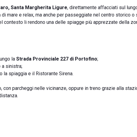
aro, Santa Margherita Ligure
, direttamente affacciati sul lun
ta di mare e relax, ma anche per passeggiate nel centro storico o 
tà del contesto li rendono una delle spiagge più apprezzate della zo
lungo la
Strada Provinciale 227 di Portofino
;
 a sinistra;
 la spiaggia e il Ristorante Sirena.
, con parcheggi nelle vicinanze, oppure in treno grazie alla staz
distanza.