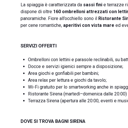
La spiaggia è caratterizzata da
sassi fini
e terrazze r
dispone di oltre
160 ombrelloni attrezzati con lettin
panoramiche. Fiore all’occhiello sono il
Ristorante Si
per cene romantiche,
aperitivi con vista mare
ed eve
SERVIZI OFFERTI
Ombrelloni con lettini e parasole reclinabili, su batt
Docce e servizi igienici sempre a disposizione;
Area giochi e gonfiabili per bambini;
Area relax per lettura e giochi da tavolo;
Wi-Fi gratuito per lo smartworking anche in spiagg
Ristorante Sirena (martedì–domenica dalle 20:00) con
Terrazza Sirena (apertura alle 20:00, eventi e music
DOVE SI TROVA BAGNI SIRENA