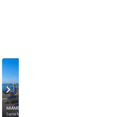
MIAMI BEACH CLUB
Il Molo
Santa Margherita Ligure
Santa Margherita Ligure