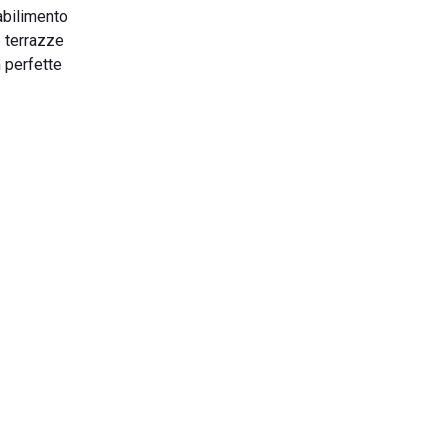
abilimento
ue terrazze
n perfette