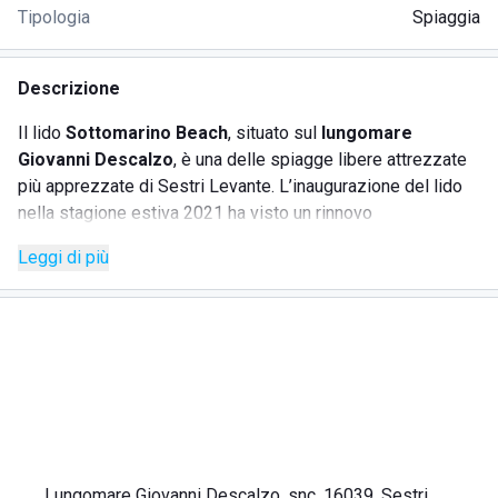
Tipologia
Spiaggia
Descrizione
Il lido
Sottomarino Beach
, situato sul
lungomare
Giovanni Descalzo
, è una delle spiagge libere attrezzate
più apprezzate di Sestri Levante. L’inaugurazione del lido
nella stagione estiva 2021 ha visto un rinnovo
architettonico che lo rende un punto di riferimento nella
Leggi di più
Baia delle Favole
. Perfetto per chi cerca relax e comfort,
lo stabilimento offre non solo una spiaggia ben attrezzata,
ma anche un chiosco con
cocktail bar
e
tapas bar
. Gli
ospiti potranno scegliere tra una vasta gamma di piatti,
adatti anche a vegani e vegetariani, e godere di un fresco
aperitivo al tramonto.
SERVIZI
Lungomare Giovanni Descalzo, snc, 16039, Sestri