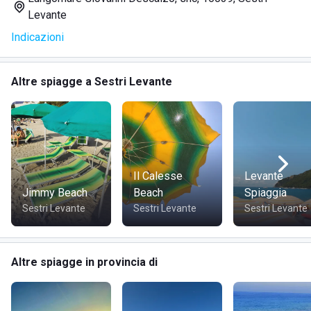
Levante
Ombrelloni
Indicazioni
Sdraio
Lettini
Cabine-spogliatoio
Altre spiagge a Sestri Levante
Bar sulla spiaggia
Carte
Docce calde
Ristorante fronte mare
Noleggio SUP
Aperitivo all'ombrellone
Il Calesse
Levante
Jimmy Beach
Beach
Spiaggia
Sestri Levante
Sestri Levante
Sestri Levante
DOVE SI TROVA IL LIDO SOTTOMARINO BEACH
Il lido Sottomarino Beach si trova sul Lungomare Giovanni
Altre spiagge in provincia di
Descalzo, a soli 900 metri dal centro di Sestri Levante, in
provincia di Genova, Liguria. La sua posizione offre un
facile accesso alla vivace città e alla splendida
Baia delle