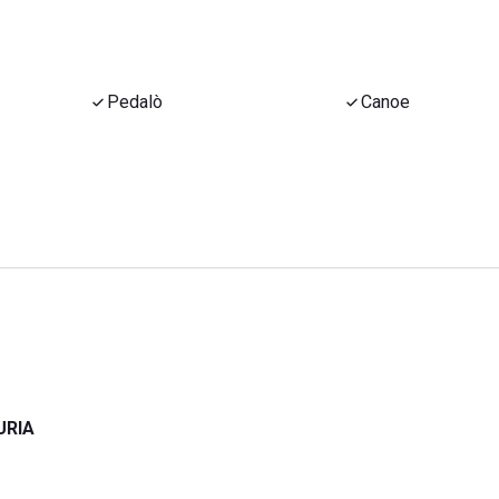
Pedalò
Canoe
URIA