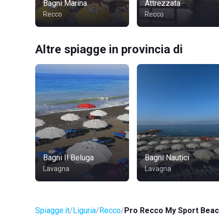
Bagni Marina
Attrezzata
Recco
Recco
Altre spiagge in provincia di
Bagni Il Beluga
Bagni Nautici
Lavagna
Lavagna
Spiagge.it
Liguria
Recco
Pro Recco My Sport Bea