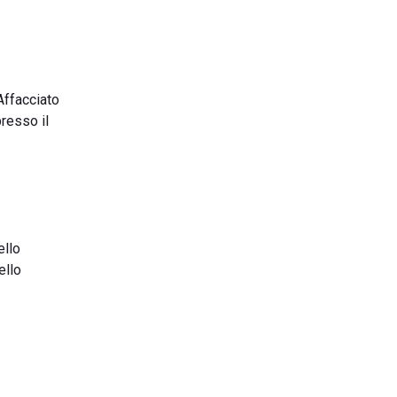
Affacciato
resso il
ello
ello