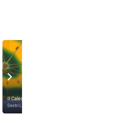
Il Calesse Beach
Jimmy Beach
Sestri Levante
Sestri Levante