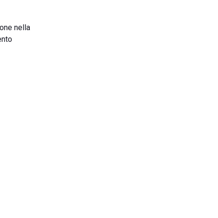
ione nella
ento