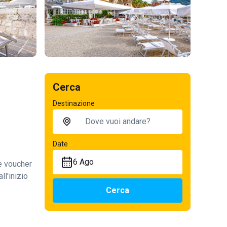
Cerca
Destinazione
Date
6 Ago
te voucher
ll'inizio
Cerca