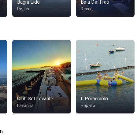
Bagni Lido
Baia Dei Frati
Recco
Recco
Club Sol Levante
Il Porticciolo
Lavagna
Rapallo
ch