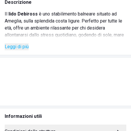
Descrizione
Il
lido Debiross
è uno stabilimento balneare situato ad
Ameglia, sulla splendida costa ligure. Perfetto per tutte le
età, offre un ambiente rilassante per chi desidera
allontanarsi dallo stress quotidiano, godendo di sole, mare
e ottima cucina. Lo staff è disponibile e ben organizzato,
Leggi di più
assicurando una struttura sicura con operazioni quotidiane
di pulizia e sanificazione. Oltre ai servizi standard, il lido
Debiross propone una serie di comfort aggiuntivi.
SERVIZI
Bar
Ristorante
Doccia calda e fredda
Informazioni utili