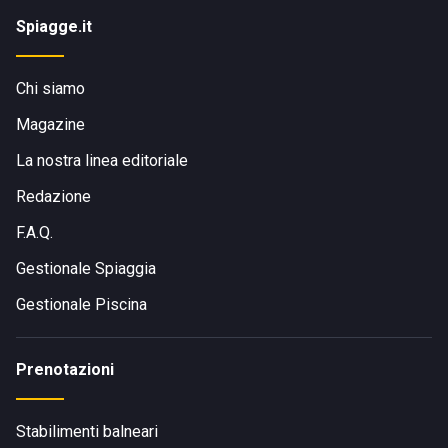
possibile raggiungerlo in macchina, in bici o utilizzando la
Spiagge.it
linea circolare locale. Se si parte da La Spezia, si può
optare per arrivarci in macchina, treno, bus o taxi.
Chi siamo
Visita il sito di
My Debiross
Magazine
La nostra linea editoriale
Redazione
F.A.Q.
Gestionale Spiaggia
Gestionale Piscina
Prenotazioni
Stabilimenti balneari