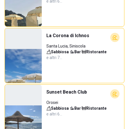
e altri 6…
La Corona di Ichnos
Santa Lucia, Siniscola
Sabbiosa
·
Bar
·
Ristorante
·
e altri 7…
Sunset Beach Club
Orosei
Sabbiosa
·
Bar
·
Ristorante
·
e altri 6…