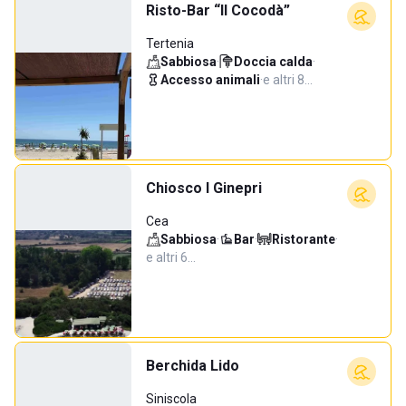
Risto-Bar “Il Cocodà”
Tertenia
Sabbiosa
·
Doccia calda
·
Accesso animali
·
e altri 8…
Chiosco I Ginepri
Cea
Sabbiosa
·
Bar
·
Ristorante
·
e altri 6…
Berchida Lido
Siniscola