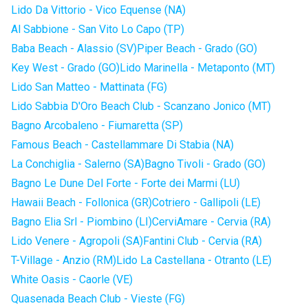
Lido Da Vittorio - Vico Equense (NA)
Al Sabbione - San Vito Lo Capo (TP)
Baba Beach - Alassio (SV)
Piper Beach - Grado (GO)
Key West - Grado (GO)
Lido Marinella - Metaponto (MT)
Lido San Matteo - Mattinata (FG)
Lido Sabbia D'Oro Beach Club - Scanzano Jonico (MT)
Bagno Arcobaleno - Fiumaretta (SP)
Famous Beach - Castellammare Di Stabia (NA)
La Conchiglia - Salerno (SA)
Bagno Tivoli - Grado (GO)
Bagno Le Dune Del Forte - Forte dei Marmi (LU)
Hawaii Beach - Follonica (GR)
Cotriero - Gallipoli (LE)
Bagno Elia Srl - Piombino (LI)
CerviAmare - Cervia (RA)
Lido Venere - Agropoli (SA)
Fantini Club - Cervia (RA)
T-Village - Anzio (RM)
Lido La Castellana - Otranto (LE)
White Oasis - Caorle (VE)
Quasenada Beach Club - Vieste (FG)