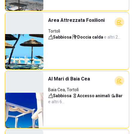
Area Attrezzata Foxilioni
Tortolì
Sabbiosa
·
Doccia calda
·
e altri 2…
Al Mari di Baia Cea
Baia Cea, Tortolì
Sabbiosa
·
Accesso animali
·
Bar
·
e altri 6…