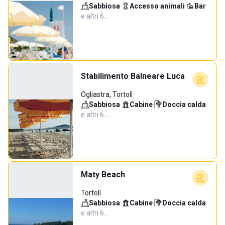
Sabbiosa
·
Accesso animali
·
Bar
·
e altri 6…
Stabilimento Balneare Luca
Ogliastra, Tortolì
Sabbiosa
·
Cabine
·
Doccia calda
·
e altri 6…
Maty Beach
Tortolì
Sabbiosa
·
Cabine
·
Doccia calda
·
e altri 6…