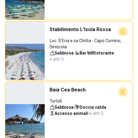
Stabilimento L'Isola Rossa
Loc. S'Ena e sa Chitta - Capo Comino,
Siniscola
Sabbiosa
·
Bar
·
Ristorante
·
e altri 5…
Baia Cea Beach
Tortolì
Sabbiosa
·
Doccia calda
·
Accesso animali
·
e altri 5…