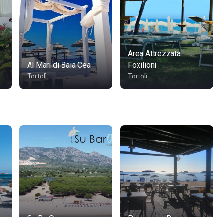
Area Attrezzata
Al Mari di Baia Cea
Foxilioni
Tortolì
Tortolì