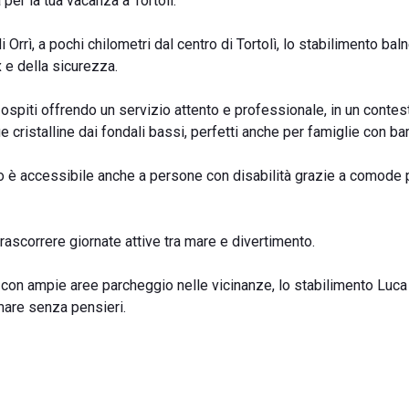
per la tua vacanza a Tortolì.
i Orrì, a pochi chilometri dal centro di Tortolì, lo stabilimento ba
x e della sicurezza.
oi ospiti offrendo un servizio attento e professionale, in un contes
 cristalline dai fondali bassi, perfetti anche per famiglie con ba
o è accessibile anche a persone con disabilità grazie a comode 
 trascorrere giornate attive tra mare e divertimento.
, con ampie aree parcheggio nelle vicinanze, lo stabilimento Luca
mare senza pensieri.