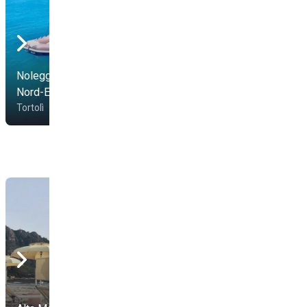
Noleggio Gommoni
Nord-Est
Maty Beach
Tortolì
Tortolì