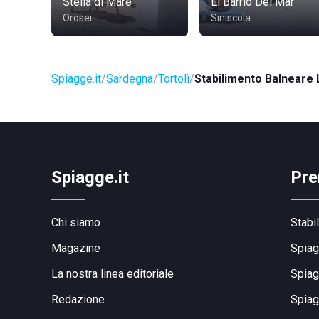
Stella di Mare
El Barrio Del Mar
Orosei
Siniscola
Spiagge.it
Sardegna
Tortolì
Stabilimento Balneare
Spiagge.it
Pre
Chi siamo
Stabi
Magazine
Spiag
La nostra linea editoriale
Spiag
Redazione
Spiag