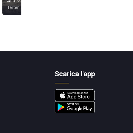
Alta Marea
Blue Summer
Tertenia
Orosei
Scarica l'app