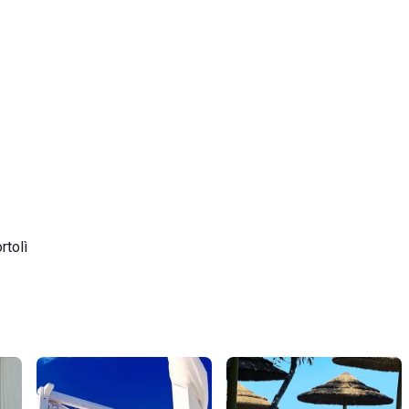
rtolì