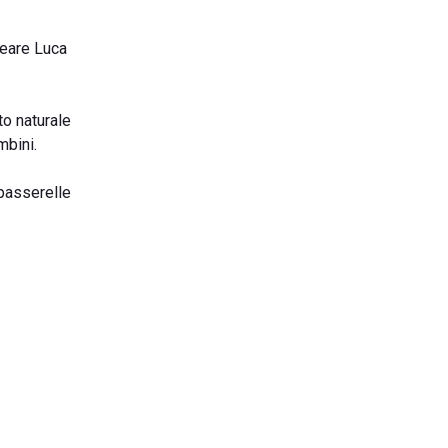
lneare Luca
to naturale
mbini.
passerelle