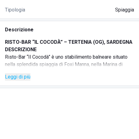
Tipologia
Spiaggia
Descrizione
RISTO-BAR “IL COCODÀ” – TERTENIA (OG), SARDEGNA
DESCRIZIONE
Risto-Bar “Il Cocodà” è uno stabilimento balneare situato
nella splendida spiaggia di Foxi Manna, nella Marina di
Tertenia, in una delle zone più tranquille e suggestive della
Leggi di più
costa orientale della Sardegna.
La spiaggia, caratterizzata da sabbia chiara e fondale
basso vicino alla riva, è particolarmente adatta alle famiglie
con bambini e a chi desidera trascorrere una giornata di
mare in totale relax.
La struttura dispone di 21 postazioni attrezzate con
ombrelloni e lettini, offrendo un ambiente accogliente e
riservato. Tra i servizi disponibili sono presenti docce
gratuite riservate ai clienti dello stabilimento, servizi