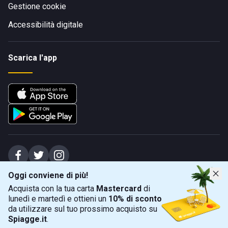
Gestione cookie
Accessibilità digitale
Scarica l'app
Oggi conviene di più!
Spiagge Srl - Sede legale: Via Marecchiese 48, 47923 Rimini (RN), IT -
Acquista con la tua carta
Mastercard
di
capitale sociale Euro 31245,57 - Iscritta al registro delle imprese di Rimini
lunedì e martedì e ottieni un
10% di sconto
Sede operativa: Via Flaminia 180, 47924 Rimini (RN), IT
-
+39 0541 772375
-
info@spiagge.it
- p.i./c.f. 04536640404
da utilizzare sul tuo prossimo acquisto su
Spiagge.it
.
Mappa
Filtra
©
2026
Spiagge Srl. Tutti i diritti riservati.