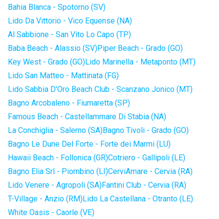
Bahia Blanca - Spotorno (SV)
Lido Da Vittorio - Vico Equense (NA)
Al Sabbione - San Vito Lo Capo (TP)
Baba Beach - Alassio (SV)
Piper Beach - Grado (GO)
Key West - Grado (GO)
Lido Marinella - Metaponto (MT)
Lido San Matteo - Mattinata (FG)
Lido Sabbia D'Oro Beach Club - Scanzano Jonico (MT)
Bagno Arcobaleno - Fiumaretta (SP)
Famous Beach - Castellammare Di Stabia (NA)
La Conchiglia - Salerno (SA)
Bagno Tivoli - Grado (GO)
Bagno Le Dune Del Forte - Forte dei Marmi (LU)
Hawaii Beach - Follonica (GR)
Cotriero - Gallipoli (LE)
Bagno Elia Srl - Piombino (LI)
CerviAmare - Cervia (RA)
Lido Venere - Agropoli (SA)
Fantini Club - Cervia (RA)
T-Village - Anzio (RM)
Lido La Castellana - Otranto (LE)
White Oasis - Caorle (VE)