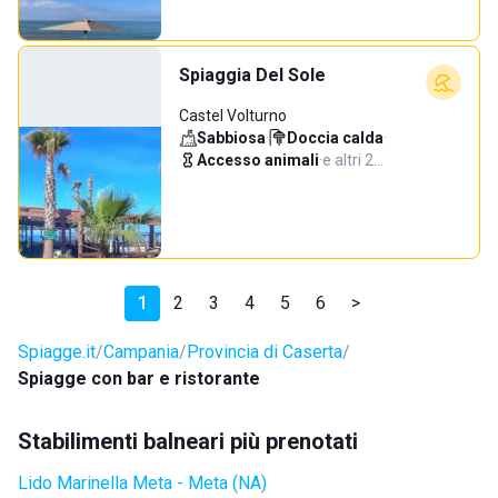
Spiaggia Del Sole
Castel Volturno
Sabbiosa
·
Doccia calda
·
Accesso animali
·
e altri 2…
1
2
3
4
5
6
>
Spiagge.it
Campania
Provincia di Caserta
Spiagge con bar e ristorante
Stabilimenti balneari più prenotati
Lido Marinella Meta - Meta (NA)