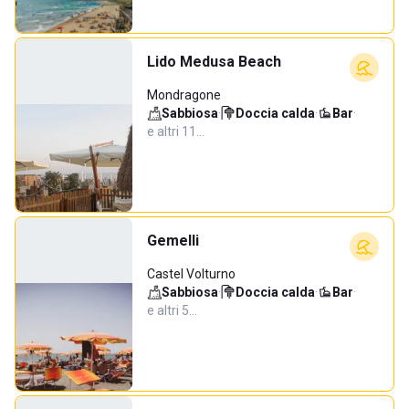
Lido Medusa Beach
Mondragone
Sabbiosa
·
Doccia calda
·
Bar
·
e altri 11…
Gemelli
Castel Volturno
Sabbiosa
·
Doccia calda
·
Bar
·
e altri 5…