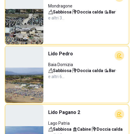
Mondragone
Sabbiosa
·
Doccia calda
·
Bar
·
e altri 3…
Lido Pedro
Baia Domizia
Sabbiosa
·
Doccia calda
·
Bar
·
e altri 6…
Lido Pagano 2
Lago Patria
Sabbiosa
·
Cabine
·
Doccia calda
·