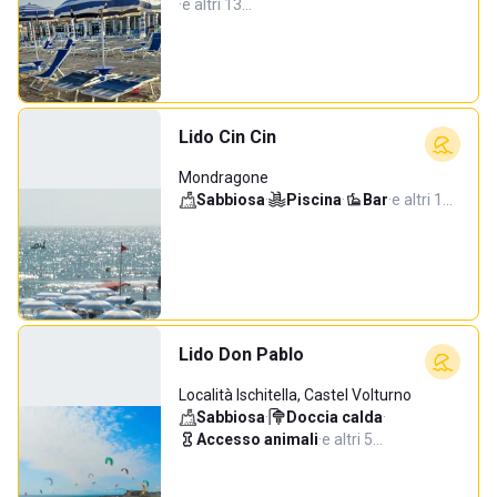
·
e altri 13…
Lido Cin Cin
Mondragone
Sabbiosa
·
Piscina
·
Bar
·
e altri 1…
Lido Don Pablo
Località Ischitella, Castel Volturno
Sabbiosa
·
Doccia calda
·
Accesso animali
·
e altri 5…