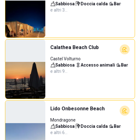
Sabbiosa
·
Doccia calda
·
Bar
·
e altri 3…
Calathea Beach Club
Castel Volturno
Sabbiosa
·
Accesso animali
·
Bar
·
e altri 9…
Lido Onbesonne Beach
Mondragone
Sabbiosa
·
Doccia calda
·
Bar
·
e altri 6…