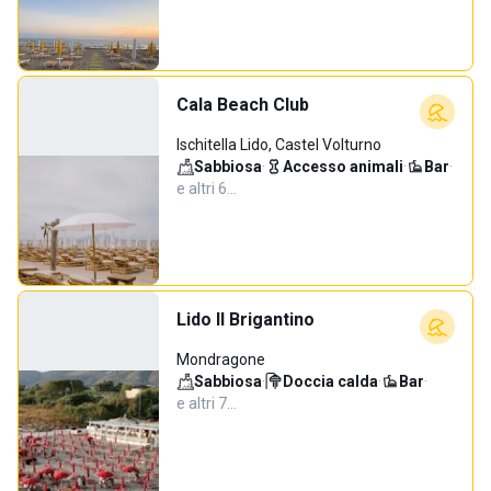
Cala Beach Club
Ischitella Lido, Castel Volturno
Sabbiosa
·
Accesso animali
·
Bar
·
e altri 6…
Lido Il Brigantino
Mondragone
Sabbiosa
·
Doccia calda
·
Bar
·
e altri 7…