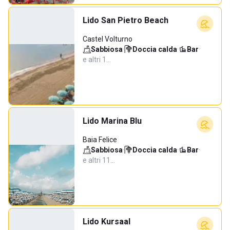
Lido San Pietro Beach
Castel Volturno
Sabbiosa
·
Doccia calda
·
Bar
·
e altri 1…
Lido Marina Blu
Baia Felice
Sabbiosa
·
Doccia calda
·
Bar
·
e altri 11…
Lido Kursaal