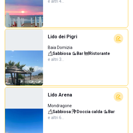
e altri 4…
Lido dei Pigri
Baia Domizia
Sabbiosa
·
Bar
·
Ristorante
·
e altri 3…
Lido Arena
Mondragone
Sabbiosa
·
Doccia calda
·
Bar
·
e altri 6…