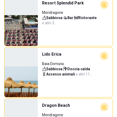
Resort Splendid Park
Mondragone
Sabbiosa
·
Bar
·
Ristorante
·
e altri 3…
Lido Erica
Baia Domizia
Sabbiosa
·
Doccia calda
·
Accesso animali
·
e altri 11…
Dragon Beach
Mondragone