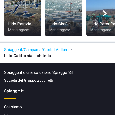
pubblici:
•
in auto
, l'ottima rete stradale e autostradale che dirama in
tutte le direzioni, permette di giungere al lido senza
difficoltà;
Lido Patrizia
Lido Cin Cin
Lido Peter P
•
in treno
, la stazione più vicina è quella di Villa Literno, che
Mondragone
Mondragone
Mondragone
si trova a poco più di 10 chilometri dalla struttura;
•
in aereo
, dall'aeroporto di Napoli Capodichino si arriva in
meno di 30 minuti di automobile.
Spiagge.it
Campania
Castel Volturno
Lido California Ischitella
Spiagge.it è una soluzione Spiagge Srl
Società del
Gruppo Zucchetti
Spiagge.it
Chi siamo