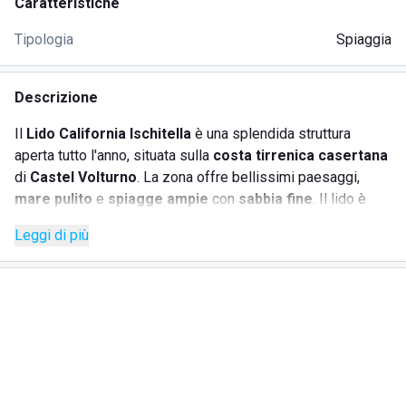
Caratteristiche
Tipologia
Spiaggia
Descrizione
Il
Lido California Ischitella
è una splendida struttura
aperta tutto l'anno, situata sulla
costa tirrenica casertana
di
Castel Volturno
. La zona offre bellissimi paesaggi,
mare pulito
e
spiagge ampie
con
sabbia fine
. Il lido è
molto ben attrezzato; oltre al
servizio spiaggia
, dispone di
Leggi di più
una bellissima sala climatizzata e di una terrazza sul mare,
dove i clienti possono assaporare la ricercata cucina di
pesce dello chef.
I
servizi offerti
sono:
• noleggio di ombrelloni, sdraio e lettini;
• docce calde;
• bar, ristorante;
• tv e wifi;