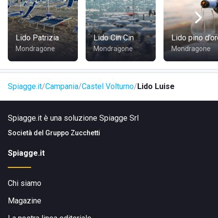
Il
lido
"
Luise
" è posto tra le dune di sabbia della riva destra
del "Volturno". Esattamente è sul
Viale
"
Lesina
" a "
Castel
Volturno
". Il trasporto pubblico è organizzato in modo tale,
da consentire un ottimale allaccio grazie alle stazioni degli
Lido Patrizia
Lido Cin Cin
Lido pino d’o
autobus poste nelle vicinanze del
lido
.
Mondragone
Mondragone
Mondragone
Spiagge.it
Campania
Castel Volturno
Lido Luise
Spiagge.it è una soluzione Spiagge Srl
Società del
Gruppo Zucchetti
Spiagge.it
Chi siamo
Magazine