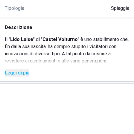
Tipologia
Spiaggia
Descrizione
Il "
Lido Luise
" di "
Castel Volturno
" è uno stabilimento che,
fin dalla sua nascita, ha sempre stupito i visitatori con
innovazioni di diverso tipo. A tal punto da riuscire a
resistere ai cambiamenti e alle varie generazioni.
Attualmente costituisce un vero e proprio punto di
Leggi di più
riferimento, per i turisti balneari dell'intera fascia costiera.
Qui potrete passare le vostre vacanze godendovi il sole e
il mare, assistiti dalla grande efficienza dei servizi offerti
da un personale attento a soddisfare ogni vostra richiesta.
SERVIZI OFFERTI
Luogo di divertimento ma anche basato sulla cultura, dove