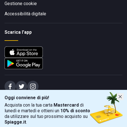
Gestione cookie
Accessibilità digitale
Scarica l'app
Oggi conviene di più!
Spiagge Srl - Sede legale: Via Marecchiese 48, 47923 Rimini (RN), IT -
Acquista con la tua carta
Mastercard
di
capitale sociale Euro 31245,57 - Iscritta al registro delle imprese di Rimini
lunedì e martedì e ottieni un
10% di sconto
Sede operativa: Via Flaminia 180, 47924 Rimini (RN), IT
-
+39 0541 772375
-
info@spiagge.it
- p.i./c.f. 04536640404
da utilizzare sul tuo prossimo acquisto su
Spiagge.it
.
Mappa
Filtra
©
2026
Spiagge Srl. Tutti i diritti riservati.