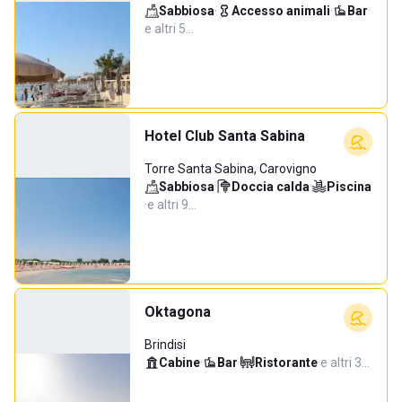
Sabbiosa
·
Accesso animali
·
Bar
·
e altri 5…
Hotel Club Santa Sabina
Torre Santa Sabina, Carovigno
Sabbiosa
·
Doccia calda
·
Piscina
·
e altri 9…
Oktagona
Brindisi
Cabine
·
Bar
·
Ristorante
·
e altri 3…