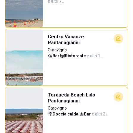
e altri 7…
Centro Vacanze
Pantanagianni
Carovigno
Bar
·
Ristorante
·
e altri 1…
Torqueda Beach Lido
Pantanagianni
Carovigno
Doccia calda
·
Bar
·
e altri 3…