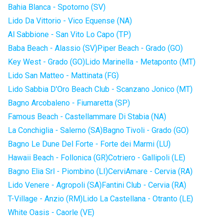
Bahia Blanca - Spotorno (SV)
Lido Da Vittorio - Vico Equense (NA)
Al Sabbione - San Vito Lo Capo (TP)
Baba Beach - Alassio (SV)
Piper Beach - Grado (GO)
Key West - Grado (GO)
Lido Marinella - Metaponto (MT)
Lido San Matteo - Mattinata (FG)
Lido Sabbia D'Oro Beach Club - Scanzano Jonico (MT)
Bagno Arcobaleno - Fiumaretta (SP)
Famous Beach - Castellammare Di Stabia (NA)
La Conchiglia - Salerno (SA)
Bagno Tivoli - Grado (GO)
Bagno Le Dune Del Forte - Forte dei Marmi (LU)
Hawaii Beach - Follonica (GR)
Cotriero - Gallipoli (LE)
Bagno Elia Srl - Piombino (LI)
CerviAmare - Cervia (RA)
Lido Venere - Agropoli (SA)
Fantini Club - Cervia (RA)
T-Village - Anzio (RM)
Lido La Castellana - Otranto (LE)
White Oasis - Caorle (VE)