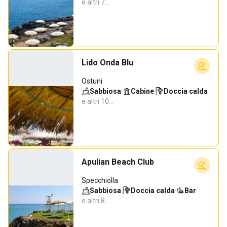
e altri 7…
Lido Onda Blu
Ostuni
Sabbiosa
·
Cabine
·
Doccia calda
·
e altri 10…
Apulian Beach Club
Specchiolla
Sabbiosa
·
Doccia calda
·
Bar
·
e altri 8…