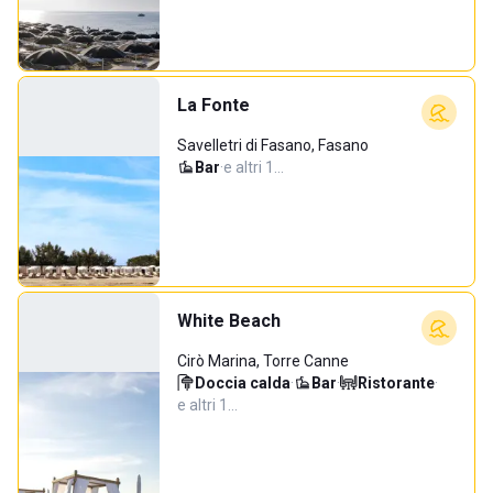
La Fonte
Savelletri di Fasano, Fasano
Bar
·
e altri 1…
White Beach
Cirò Marina, Torre Canne
Doccia calda
·
Bar
·
Ristorante
·
e altri 1…