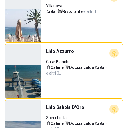
Villanova
Bar
·
Ristorante
·
e altri 1…
Lido Azzurro
Case Bianche
Cabine
·
Doccia calda
·
Bar
·
e altri 3…
Lido Sabbia D'Oro
Specchiolla
Cabine
·
Doccia calda
·
Bar
·