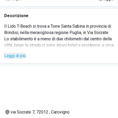
Descrizione
Il Lido T-Beach si trova a Torre Santa Sabina in provincia di
Brindisi, nella meravigliosa regione Puglia, in Via Socrate.
Lo stabilimento è a meno di due chilometri dal centro della
città, lungo la strada ci sono alcuni hotel e residence; a circa
ottocento metri dalla struttura è possibile visitare la
Leggi di più
famosa Grotta Azzurra.
Il lido prende il proprio nome dalla caratteristica rientranza
della costa dove si è formata la spiaggia che, infatti, è
composta completamente di sabbia ed è quindi perfetta
per i bambini.
L'arenile è l'ideale per una giornata al mare in sicurezza, in
quanto gli ombrelloni e i lettini sono ben distanziati.
Per i più piccini è stata allestita un'area giochi con
animazione dai tre ai quindici anni.
via Socrate 7, 72012 , Carovigno
Due componenti importanti del T-Beach Mezzaluna sono: il