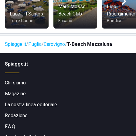
Mare Mosso
Lido
Luce - Il Santos
Beach Club
Risorgimento
Torre Canne
Fasano
Brindisi
Spiagge.it
Puglia
Carovigno
T-Beach Mezzaluna
Spiagge.it
Chi siamo
Magazine
La nostra linea editoriale
Redazione
F.A.Q.