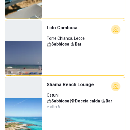
Lido Cambusa
Torre Chianca, Lecce
Sabbiosa
·
Bar
Shäma Beach Lounge
Ostuni
Sabbiosa
·
Doccia calda
·
Bar
·
e altri 6…