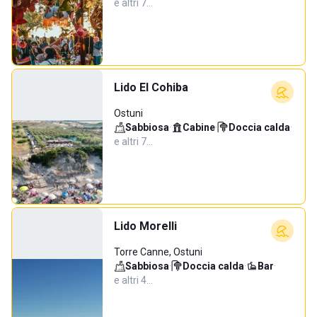
e altri 7…
Lido El Cohiba
Ostuni
Sabbiosa
·
Cabine
·
Doccia calda
·
e altri 7…
Lido Morelli
Torre Canne, Ostuni
Sabbiosa
·
Doccia calda
·
Bar
·
e altri 4…