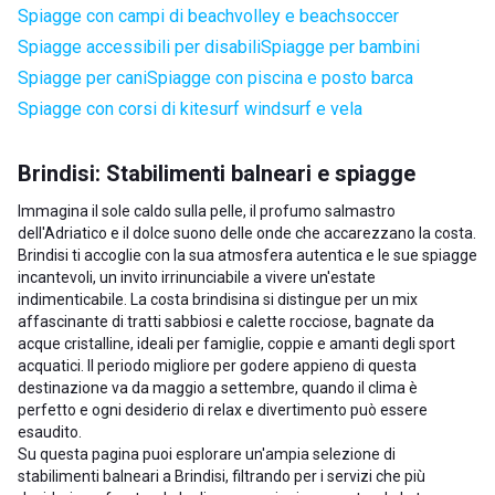
Spiagge con campi di beachvolley e beachsoccer
Spiagge accessibili per disabili
Spiagge per bambini
Spiagge per cani
Spiagge con piscina e posto barca
Spiagge con corsi di kitesurf windsurf e vela
Brindisi: Stabilimenti balneari e spiagge
Immagina il sole caldo sulla pelle, il profumo salmastro
dell'Adriatico e il dolce suono delle onde che accarezzano la costa.
Brindisi ti accoglie con la sua atmosfera autentica e le sue spiagge
incantevoli, un invito irrinunciabile a vivere un'estate
indimenticabile. La costa brindisina si distingue per un mix
affascinante di tratti sabbiosi e calette rocciose, bagnate da
acque cristalline, ideali per famiglie, coppie e amanti degli sport
acquatici. Il periodo migliore per godere appieno di questa
destinazione va da maggio a settembre, quando il clima è
perfetto e ogni desiderio di relax e divertimento può essere
esaudito.
Su questa pagina puoi esplorare un'ampia selezione di
stabilimenti balneari a Brindisi, filtrando per i servizi che più