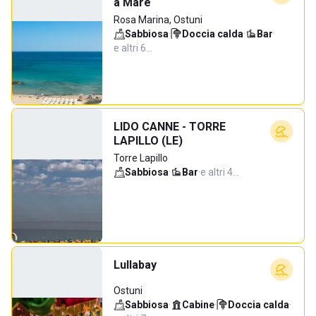
a Mare
Rosa Marina, Ostuni
Sabbiosa
·
Doccia calda
·
Bar
·
e altri 6…
LIDO CANNE - TORRE
LAPILLO (LE)
Torre Lapillo
Sabbiosa
·
Bar
·
e altri 4…
Lullabay
Ostuni
Sabbiosa
·
Cabine
·
Doccia calda
·