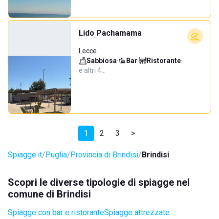
Lido Pachamama
Lecce
Sabbiosa
·
Bar
·
Ristorante
·
e altri 4…
1
2
3
>
Spiagge.it
Puglia
Provincia di Brindisi
Brindisi
Scopri le diverse tipologie di spiagge nel
comune di Brindisi
Spiagge con bar e ristorante
Spiagge attrezzate