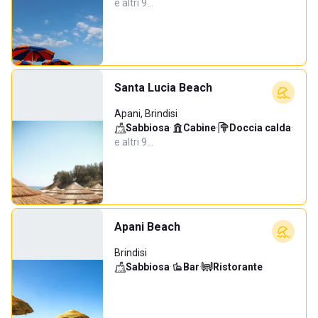
e altri 9…
Santa Lucia Beach
Apani, Brindisi
Sabbiosa
·
Cabine
·
Doccia calda
·
e altri 9…
Apani Beach
Brindisi
Sabbiosa
·
Bar
·
Ristorante