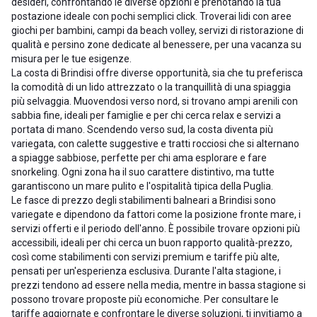
desideri, confrontando le diverse opzioni e prenotando la tua
postazione ideale con pochi semplici click. Troverai lidi con aree
giochi per bambini, campi da beach volley, servizi di ristorazione di
qualità e persino zone dedicate al benessere, per una vacanza su
misura per le tue esigenze.
La costa di Brindisi offre diverse opportunità, sia che tu preferisca
la comodità di un lido attrezzato o la tranquillità di una spiaggia
più selvaggia. Muovendosi verso nord, si trovano ampi arenili con
sabbia fine, ideali per famiglie e per chi cerca relax e servizi a
portata di mano. Scendendo verso sud, la costa diventa più
variegata, con calette suggestive e tratti rocciosi che si alternano
a spiagge sabbiose, perfette per chi ama esplorare e fare
snorkeling. Ogni zona ha il suo carattere distintivo, ma tutte
garantiscono un mare pulito e l'ospitalità tipica della Puglia.
Le fasce di prezzo degli stabilimenti balneari a Brindisi sono
variegate e dipendono da fattori come la posizione fronte mare, i
servizi offerti e il periodo dell'anno. È possibile trovare opzioni più
accessibili, ideali per chi cerca un buon rapporto qualità-prezzo,
così come stabilimenti con servizi premium e tariffe più alte,
pensati per un'esperienza esclusiva. Durante l'alta stagione, i
prezzi tendono ad essere nella media, mentre in bassa stagione si
possono trovare proposte più economiche. Per consultare le
tariffe aggiornate e confrontare le diverse soluzioni, ti invitiamo a