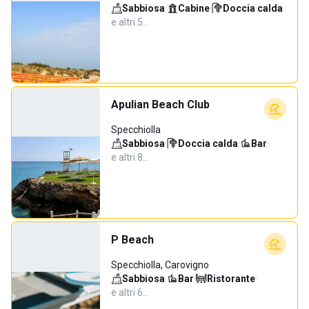
Sabbiosa
·
Cabine
·
Doccia calda
·
e altri 5…
Apulian Beach Club
Specchiolla
Sabbiosa
·
Doccia calda
·
Bar
·
e altri 8…
P Beach
Specchiolla, Carovigno
Sabbiosa
·
Bar
·
Ristorante
·
e altri 6…