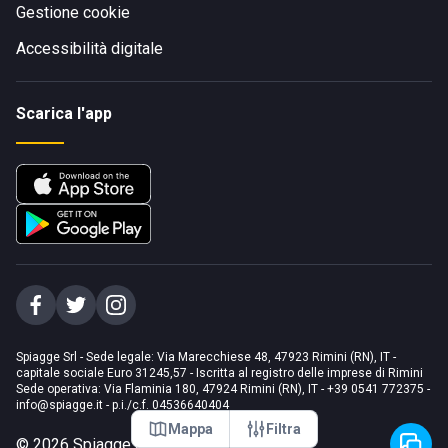
Gestione cookie
Accessibilità digitale
Scarica l'app
Spiagge Srl - Sede legale: Via Marecchiese 48, 47923 Rimini (RN), IT -
capitale sociale Euro 31245,57 - Iscritta al registro delle imprese di Rimini
Sede operativa: Via Flaminia 180, 47924 Rimini (RN), IT
-
+39 0541 772375
-
info@spiagge.it
- p.i./c.f. 04536640404
Mappa
Filtra
©
2026
Spiagge Srl. Tutti i diritti riservati.