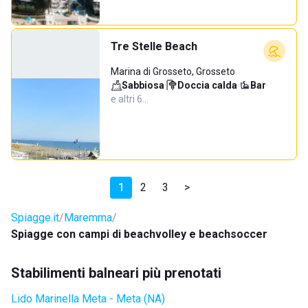
Tre Stelle Beach
Marina di Grosseto, Grosseto
Sabbiosa
·
Doccia calda
·
Bar
·
e altri 6…
1
2
3
>
Spiagge.it
Maremma
Spiagge con campi di beachvolley e beachsoccer
Stabilimenti balneari più prenotati
Lido Marinella Meta - Meta (NA)