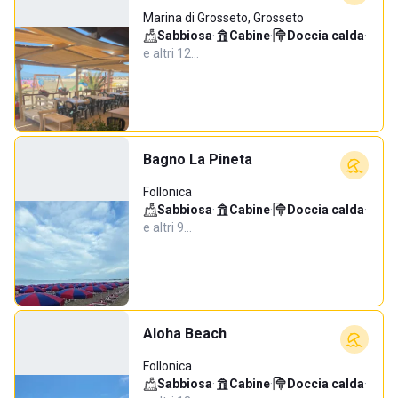
Marina di Grosseto, Grosseto
Sabbiosa
·
Cabine
·
Doccia calda
·
e altri 12…
Bagno La Pineta
Follonica
Sabbiosa
·
Cabine
·
Doccia calda
·
e altri 9…
Aloha Beach
Follonica
Sabbiosa
·
Cabine
·
Doccia calda
·