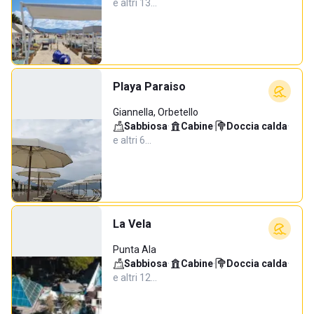
e altri 13…
Playa Paraiso
Giannella, Orbetello
Sabbiosa
·
Cabine
·
Doccia calda
·
e altri 6…
La Vela
Punta Ala
Sabbiosa
·
Cabine
·
Doccia calda
·
e altri 12…