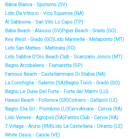
Bahia Blanca - Spotorno (SV)
Lido Da Vittorio - Vico Equense (NA)
Al Sabbione - San Vito Lo Capo (TP)
Baba Beach - Alassio (SV)
Piper Beach - Grado (GO)
Key West - Grado (GO)
Lido Marinella - Metaponto (MT)
Lido San Matteo - Mattinata (FG)
Lido Sabbia D'Oro Beach Club - Scanzano Jonico (MT)
Bagno Arcobaleno - Fiumaretta (SP)
Famous Beach - Castellammare Di Stabia (NA)
La Conchiglia - Salerno (SA)
Bagno Tivoli - Grado (GO)
Bagno Le Dune Del Forte - Forte dei Marmi (LU)
Hawaii Beach - Follonica (GR)
Cotriero - Gallipoli (LE)
Bagno Elia Srl - Piombino (LI)
CerviAmare - Cervia (RA)
Lido Venere - Agropoli (SA)
Fantini Club - Cervia (RA)
T-Village - Anzio (RM)
Lido La Castellana - Otranto (LE)
White Oasis - Caorle (VE)