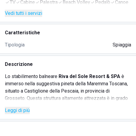
TV
Cabine
Palestra
Beach Volley
Pedalò
Canoe
Beach Soccer
Vedi tutti i servizi
Caratteristiche
Tipologia
Spiaggia
Descrizione
Lo stabilimento balneare
Riva del Sole Resort & SPA
è
immerso nella suggestiva pineta della Maremma Toscana,
situato a Castiglione della Pescaia, in provincia di
Grosseto. Questa struttura altamente attrezzata è in grado
di soddisfare le più svariate esigenze della sua clientela
Leggi di più
grazie a un'ampia gamma di servizi e alla posizione
incantevole vicino al Mar Tirreno. A disposizione degli
ospiti ci sono diverse soluzioni di pernottamento: il
Resort
con Hotel 4****S
,
Ville 4****S
e
Residence 3***
.