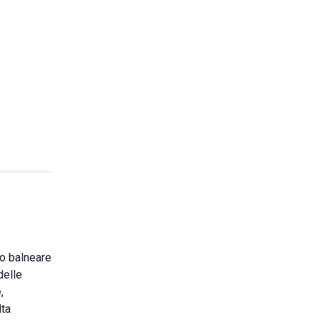
to balneare
delle
,
lta