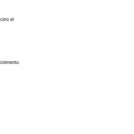
icino al
abilimento.