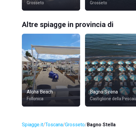
Grosseto
Grosseto
Altre spiagge in provincia di
Aloha Beach
Bagno Sirena
Follonica
Castiglione della Pescai
Spiagge.it
Toscana
Grosseto
Bagno Stella