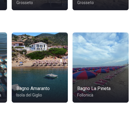
Grosseto
Grosseto
Bagno Amaranto
Bagno La Pineta
a
Isola del Giglio
Follonica