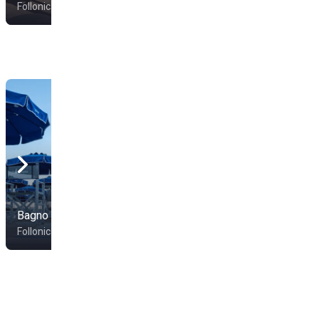
Follonica
Grosseto
Bagno Roma
Follonica