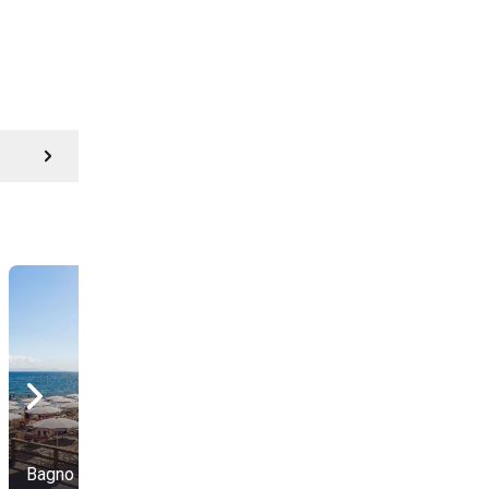
Bagno Nettuno
Kite's Angels Beach