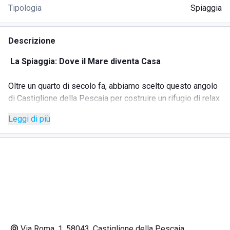
Tipologia
Spiaggia
Descrizione
La Spiaggia: Dove il Mare diventa Casa
Oltre un quarto di secolo fa, abbiamo scelto questo angolo
di Castiglione della Pescaia per costruire un rifugio di relax
e sport. Al Bagno Il Faro, la giornata inizia con il profumo
Leggi di più
del caffè e il suono della battigia, evolvendosi in
un’esperienza su misura per ogni ospite. Che cerchiate il
comfort assoluto dei nostri Gazebo VIP, il contatto diretto
con l'acqua in Prima Fila o la privacy totale delle postazioni
Plus, ogni dettaglio è curato per farvi sentire speciali.
Qui il divertimento non ha limiti: dalle sfide sui campi
polivalenti alle escursioni in pedalò, fino all'accoglienza
calorosa per i vostri amici a quattro zampe. Quando il sole
Via Roma, 1, 58043, Castiglione della Pescaia