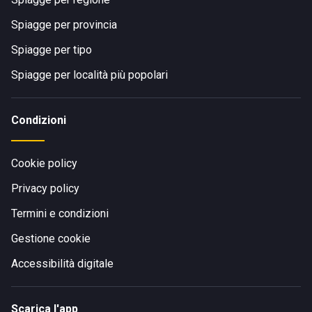
Campus Artistico "Arte e Mare":
Laboratori creativi e
attività artistiche per trasformare la spiaggia in un
Spiagge per provincia
atelier per bambini.
Spiagge per tipo
Baby Menu:
Proposte sane, gustose e curate
personalmente dal nostro Chef per i più piccoli.
Spiagge per località più popolari
COMFORT, RELAX E PRIVACY
Condizioni
Comfort Acustico:
Diffusione audio capillare,
equilibrata e armoniosa in tutta la struttura.
Cookie policy
Orario del Silenzio:
Garanzia di
silenzio assoluto tra
Privacy policy
le 12:30 e le 16:30
per proteggere il riposo degli ospiti.
Cene sotto le Stelle:
Esperienze gastronomiche
Termini e condizioni
"pieds-dans-l'eau" in totale privacy sulla sabbia.
Gestione cookie
Aperitivi Lounge:
Trasformazione serale in elegante
lounge bar con cocktail ricercati.
Accessibilità digitale
ZERO BARRIERE E ANIMA GREEN (Sostenibilità)
Scarica l'app