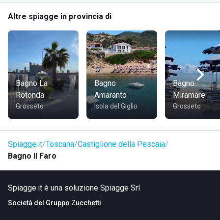
se dimentichi qualcosa da noi, te la rispediamo
Altre spiagge in provincia di
direttamente a casa in totale relax."
Comfort Acustico:
Diffusione audio capillare e
armoniosa. Silenzio assoluto tra le 12:30 e le 16:30
per proteggere il suo riposo.
Zero Barriere & Anima Green:
Struttura
totalmente accessibile dalla strada al mare, Plastic
Bagno La
Bagno
Bagno
Free e con erogatore d'acqua H24.
Rotonda
Amaranto
Miramare
Anima Green & Tech:
Struttura Plastic Free con
Grosseto
Isola del Giglio
Grosseto
acqua H24 e Wi-Fi dedicato gratuito.
Filiera d'Eccellenza:
La nostra qualità nasce dalla
terra. Oltre a selezionare personalmente le materie
Spiagge.it
Toscana
Castiglione della Pescaia
prime, organizziamo
serate, incontri ed eventi
Bagno Il Faro
mirati
con i migliori produttori locali. Un’occasione
unica per conoscere chi crea le eccellenze della
Maremma e gustarle in un contesto esclusivo.
Spiagge.it è una soluzione Spiagge Srl
Benessere e Sport:
Yoga all’alba, Campus artistico
Società del
Gruppo Zucchetti
per bambini ("Arte e Mare") e area sportiva recintata
(Volley, Tennis, Calcio, Basket), Scacchi giganti, Ping