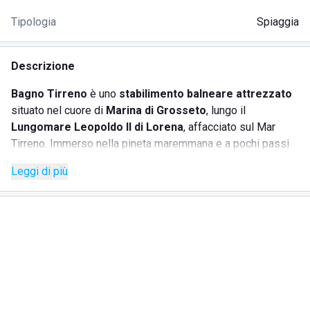
Tipologia
Spiaggia
Descrizione
Bagno Tirreno
è uno
stabilimento balneare attrezzato
situato nel cuore di
Marina di Grosseto
, lungo il
Lungomare Leopoldo II di Lorena
, affacciato sul Mar
Tirreno. Immerso nella pineta maremmana e a pochi passi
dal centro della località, il lido è perfetto per
famiglie,
Leggi di più
coppie e gruppi di amici
in cerca di relax, comfort e buona
cucina.
Dal
1949
, Bagno Tirreno è gestito con passione dalla
stessa famiglia, giunta oggi alla
quarta generazione
. La
struttura si distingue per la sua storicità, l’atmosfera
accogliente e i servizi curati, offrendo da sempre qualità
nell’accoglienza e attenzione ai dettagli.