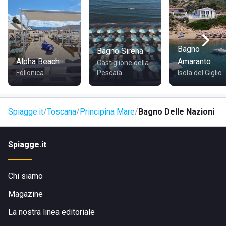
Visita il sito di
Bagno Delle Nazioni
Bagno
Bagno Sirena
Aloha Beach
Amaranto
Castiglione della
Follonica
Pescaia
Isola del Giglio
Spiagge.it
Toscana
Principina Mare
Bagno Delle Nazioni
Spiagge.it
Chi siamo
Magazine
La nostra linea editoriale