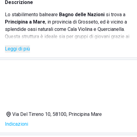
Descrizione
Lo stabilimento balneare
Bagno delle Nazioni
si trova a
Principina a Mare
, in provincia di Grosseto, ed è vicino a
splendide oasi naturali come Cala Violina e Quercianella.
Questa struttura è ideale sia per gruppi di giovani grazie ai
suoi campi sportivi - calcetto, beach volley e calcio tennis,
Leggi di più
oltre a un tavolo da ping pong - sia per famiglie con bambini
che potranno divertirsi con giochi come scivoli e altalene.
Gli adulti e le persone di mezza età possono usufruire di
comfort come la doccia calda in locale chiuso e il bar con
un'ampia sala. L'acqua cristallina invita a nuotate rilassanti e
immersioni spensierate.
SERVIZI
Via Del Tirreno 10, 58100, Principina Mare
Indicazioni
Campi da calcetto, beach volley e calcio tennis
Tavolo da ping pong