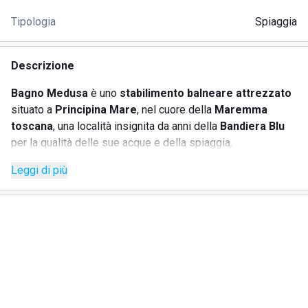
Tipologia
Spiaggia
Descrizione
Bagno Medusa
è uno
stabilimento balneare attrezzato
situato a
Principina Mare
, nel cuore della
Maremma
toscana
, una località insignita da anni della
Bandiera Blu
per la qualità delle sue acque e della spiaggia.
La struttura è perfetta per adulti e bambini in cerca di
Leggi di più
momenti di relax, immersi in una cornice naturale
suggestiva, ideale soprattutto al tramonto. Grazie
all'assenza di barriere architettoniche sia all’interno che
nell’accesso alla spiaggia, è pienamente accessibile anche
alle persone con disabilità.
SERVIZI OFFERTI