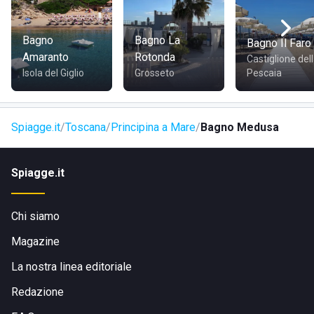
COME RAGGIUNGERE BAGNO MEDUSA
Bagno
Bagno La
Bagno Il Faro
Amaranto
Rotonda
Castiglione del
Bagno Medusa si trova lungo il
lungomare
, nelle
Isola del Giglio
Grosseto
Pescaia
immediate vicinanze del centro abitato. Lo stabilimento è
facilmente raggiungibile:
Spiagge.it
Toscana
Principina a Mare
Bagno Medusa
A piedi
, grazie alla sua posizione centrale;
In bicicletta
, attraverso comode piste ciclabili;
Spiagge.it
In auto
, con possibilità di parcheggio nelle vicinanze.
Chi siamo
Magazine
La nostra linea editoriale
Redazione