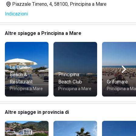
Piazzale Tirreno, 4, 58100, Principina a Mare
Bar
con bevande e snack per ogni momento della
Indicazioni
giornata;
Ristorante
con piatti tipici e vista mare;
Campo da beach volley
per chi ama lo sport anche in
Altre spiagge a Principina a Mare
vacanza;
Area giochi per bambini
, per il divertimento dei più
piccoli;
Spiaggia accessibile
priva di barriere architettoniche;
Ampi spazi
tra le postazioni per garantire privacy e
Le Dune -
tranquillità.
Beach &
Principina
Restaurant
Beach Club
Grifomare
Principina a Mare
Principina a Mare
Principina a M
DOVE SI TROVA BAGNO MEDUSA
Lo stabilimento è situato in
Piazzale Tirreno, 4 –
Altre spiagge in provincia di
Principina a Mare (GR)
, all’interno della splendida
Maremma toscana
, nota per le sue spiagge incontaminate
e il mare cristallino.